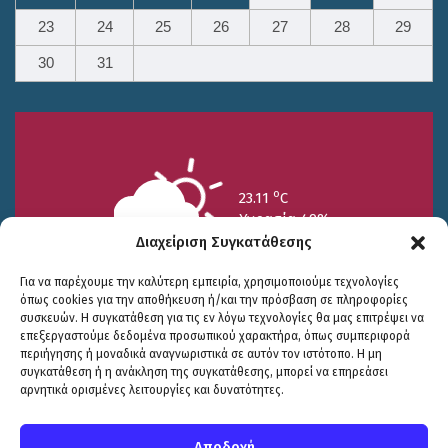
23
24
25
26
27
28
29
30
31
o
23.11
C
Υγρασία 49%
Διαχείριση Συγκατάθεσης
Για να παρέχουμε την καλύτερη εμπειρία, χρησιμοποιούμε τεχνολογίες
όπως cookies για την αποθήκευση ή/και την πρόσβαση σε πληροφορίες
συσκευών. Η συγκατάθεση για τις εν λόγω τεχνολογίες θα μας επιτρέψει να
επεξεργαστούμε δεδομένα προσωπικού χαρακτήρα, όπως συμπεριφορά
περιήγησης ή μοναδικά αναγνωριστικά σε αυτόν τον ιστότοπο. Η μη
25/7
26/7
27/7
συγκατάθεση ή η ανάκληση της συγκατάθεσης, μπορεί να επηρεάσει
o
o
o
15.73
C
17.99
C
20.94
C
αρνητικά ορισμένες λειτουργίες και δυνατότητες.
WP2Social Auto Publish
Powered By :
XYZScripts.com
Πολιτική Προστασίας
|
Δήλωση Προσβασιμότητας
© COPYRIGHT ΔΗΜΟΣ ΣΟΥΛΙΟΥ 2026
Αποδοχή