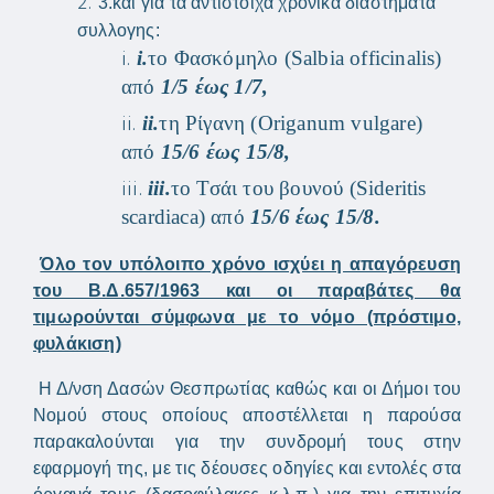
3.και για τα αντίστοιχα χρονικά διαστήματα
συλλογης:
i.
το Φασκόμηλο (
Salbia
officinalis
)
από
1/5 έως 1/7,
ii.
τη Ρίγανη (
Origanum
vulgare
)
από
15/6 έως 15/8,
iii.
το Τσάι του βουνού (
Sideritis
scardiaca
) από
15/6 έως 15/8.
Όλο τον υπόλοιπο χρόνο ισχύει η απαγόρευση
του Β.Δ.657/1963 και οι παραβάτες θα
τιμωρούνται σύμφωνα με το νόμο (πρόστιμο,
φυλάκιση)
Η Δ/νση Δασών Θεσπρωτίας καθώς και οι Δήμοι του
Νομού στους οποίους αποστέλλεται η παρούσα
παρακαλούνται για την συνδρομή τους στην
εφαρμογή της, με τις δέουσες οδηγίες και εντολές στα