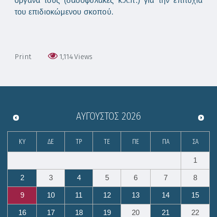
όργανά τους (δασοφύλακες κ.λ.π.) για την επιτυχία
του επιδιοκώμενου σκοπού.
Print
1,114
Views
ΑΎΓΟΥΣΤΟΣ
2026
ΚΥ
ΔΕ
ΤΡ
ΤΕ
ΠΕ
ΠΑ
ΣΑ
1
2
3
4
5
6
7
8
9
10
11
12
13
14
15
16
17
18
19
20
21
22