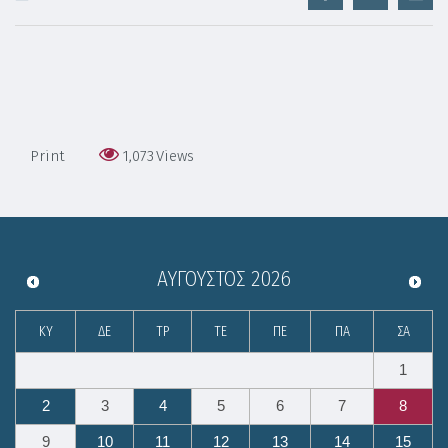
Print
1,073
Views
ΑΎΓΟΥΣΤΟΣ
2026
ΚΥ
ΔΕ
ΤΡ
ΤΕ
ΠΕ
ΠΑ
ΣΑ
1
2
3
4
5
6
7
8
9
10
11
12
13
14
15