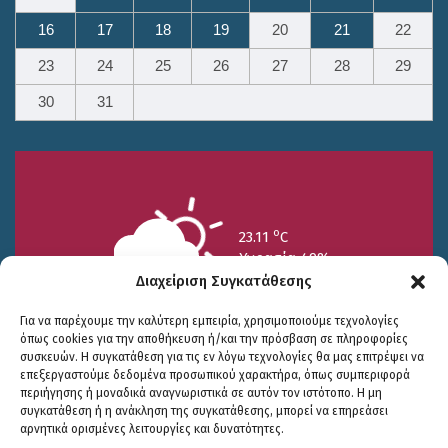
16
17
18
19
20
21
22
23
24
25
26
27
28
29
30
31
o
23.11
C
Υγρασία 49%
Διαχείριση Συγκατάθεσης
Για να παρέχουμε την καλύτερη εμπειρία, χρησιμοποιούμε τεχνολογίες
όπως cookies για την αποθήκευση ή/και την πρόσβαση σε πληροφορίες
συσκευών. Η συγκατάθεση για τις εν λόγω τεχνολογίες θα μας επιτρέψει να
επεξεργαστούμε δεδομένα προσωπικού χαρακτήρα, όπως συμπεριφορά
περιήγησης ή μοναδικά αναγνωριστικά σε αυτόν τον ιστότοπο. Η μη
25/7
26/7
27/7
συγκατάθεση ή η ανάκληση της συγκατάθεσης, μπορεί να επηρεάσει
o
o
o
15.73
C
17.99
C
20.94
C
αρνητικά ορισμένες λειτουργίες και δυνατότητες.
WP2Social Auto Publish
Powered By :
XYZScripts.com