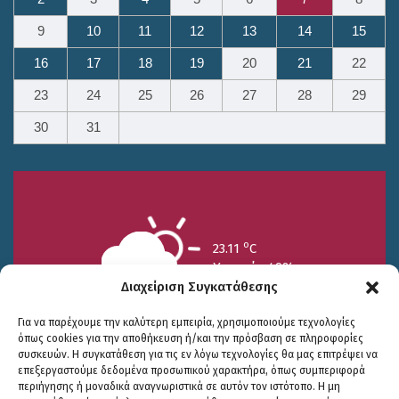
9
10
11
12
13
14
15
16
17
18
19
20
21
22
23
24
25
26
27
28
29
30
31
o
23.11
C
Υγρασία 49%
Διαχείριση Συγκατάθεσης
Για να παρέχουμε την καλύτερη εμπειρία, χρησιμοποιούμε τεχνολογίες
όπως cookies για την αποθήκευση ή/και την πρόσβαση σε πληροφορίες
συσκευών. Η συγκατάθεση για τις εν λόγω τεχνολογίες θα μας επιτρέψει να
επεξεργαστούμε δεδομένα προσωπικού χαρακτήρα, όπως συμπεριφορά
περιήγησης ή μοναδικά αναγνωριστικά σε αυτόν τον ιστότοπο. Η μη
25/7
26/7
27/7