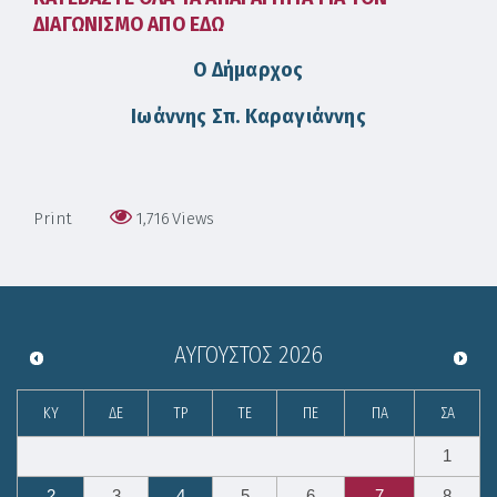
ΔΙΑΓΩΝΙΣΜΟ ΑΠΟ ΕΔΩ
Ο
Δήμαρχος
Ιωάννης Σπ. Καραγιάννης
Print
1,716
Views
ΑΎΓΟΥΣΤΟΣ
2026
ΚΥ
ΔΕ
ΤΡ
ΤΕ
ΠΕ
ΠΑ
ΣΑ
1
2
3
4
5
6
7
8