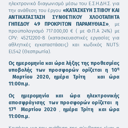
ηλεκτρονικό διαγωνισμό μέσω του Ε.Σ.Η.ΔΗ.Σ. για
την ανάθεση του έργου
«
K
ΑΤΑΣΚΕΥΗ ΣΤΙΒΟΥ ΚΑΙ
ΑΝΤΙΚΑΤΑΣΤΑΣΗ ΣΥΝΘΕΤΙΚΟΥ ΧΛΟΟΤΑΠΗΤΑ
ΓΗΠΕΔΟΥ 49 ΠΡΟΚΡΙΤΩΝ ΠΑΡΑΜΥΘΙΑΣ»
, με
προϋπολογισμό 717.000,00 € ( με Φ.Π.Α 24%) με
CPV: 45212200-8 (κατασκευαστικές εργασίες για
αθλητικές εγκαταστάσεις) και κωδικός NUTS:
EL542 (Θεσπρωτία).
Ως ημερομηνία
και ώρα λήξης της προθεσμίας
η
υποβολής
των προσφορών ορίζεται η 10
Μαρτίου 2020, ημέρα Τρίτη και ώρα
11:00π.μ.
Ως ημερομηνία και ώρα ηλεκτρονικής
αποσφράγισης των προσφορών ορίζεται η
η
17
Μαρτίου 2020
,
ημέρα Τρίτη και ώρα
11:00π.μ.