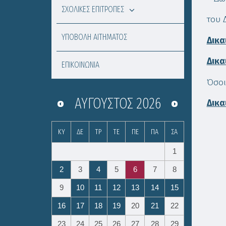
ΣΧΟΛΙΚΕΣ ΕΠΙΤΡΟΠΕΣ
του 
ΥΠΟΒΟΛΗ ΑΙΤΗΜΑΤΟΣ
Δικα
Δικα
ΕΠΙΚΟΙΝΩΝΙΑ
Όσοι
ΑΎΓΟΥΣΤΟΣ
2026
Δικα
ΚΥ
ΔΕ
ΤΡ
ΤΕ
ΠΕ
ΠΑ
ΣΑ
1
2
3
4
5
6
7
8
9
10
11
12
13
14
15
16
17
18
19
20
21
22
23
24
25
26
27
28
29