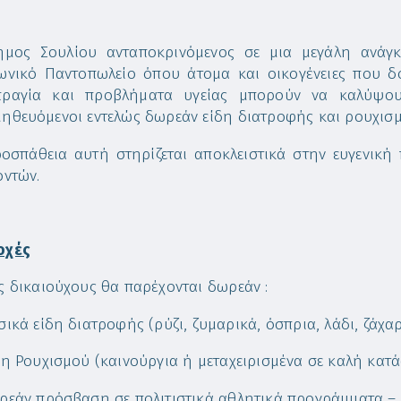
μος Σουλίου ανταποκρινόμενος σε μια μεγάλη ανάγκη
ωνικό Παντοπωλείο όπου άτομα και οικογένειες που δο
ραγία και προβλήματα υγείας μπορούν να καλύψουν
ηθευόμενοι εντελώς δωρεάν είδη διατροφής και ρουχισμ
οσπάθεια αυτή στηρίζεται αποκλειστικά στην ευγενική
οντών.
οχές
ς δικαιούχους θα παρέχονται δωρεάν :
σικά είδη διατροφής (ρύζι, ζυμαρικά, όσπρια, λάδι, ζάχαρ
δη Ρουχισμού (καινούργια ή μεταχειρισμένα σε καλή κατά
ρεάν πρόσβαση σε πολιτιστικά αθλητικά προγράμματα –