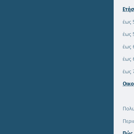
Ετήσ
έως 
έως 
έως 
έως 
έως 
Οικο
Πολυ
Περι
Πώς 