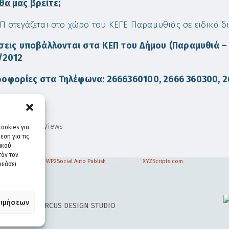
θα μας βρείτε
;
.Π στεγάζεται στο χώρο του ΚΕΓΕ Παραμυθιάς σε ειδικά 
σεις υποβάλλονται στα ΚΕΠ του Δήμου (Παραμυθιά –
/2012
οφορίες στα Τηλέφωνα: 2666360100, 2666 360300, 
1,251
Views
ookies για
ση για τις
ικού
τόν τον
WP2Social Auto Publish
Powered By :
XYZScripts.com
ρεάσει
ιμήσεων
 DESIGN BY
CIRCUS DESIGN STUDIO