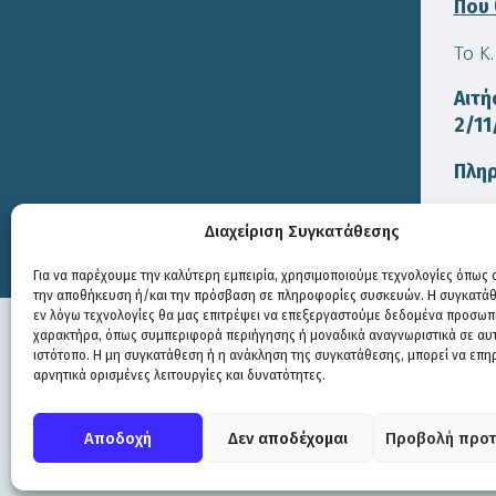
Που 
Το K
Αιτή
2/11
Πληρ
Διαχείριση Συγκατάθεσης
Print
Για να παρέχουμε την καλύτερη εμπειρία, χρησιμοποιούμε τεχνολογίες όπως c
την αποθήκευση ή/και την πρόσβαση σε πληροφορίες συσκευών. Η συγκατάθε
εν λόγω τεχνολογίες θα μας επιτρέψει να επεξεργαστούμε δεδομένα προσωπ
χαρακτήρα, όπως συμπεριφορά περιήγησης ή μοναδικά αναγνωριστικά σε αυ
ιστότοπο. Η μη συγκατάθεση ή η ανάκληση της συγκατάθεσης, μπορεί να επη
αρνητικά ορισμένες λειτουργίες και δυνατότητες.
Πολιτική Προστασίας
|
Δήλωση Προσβασιμότητας
© COPYRIGHT ΔΗΜΟΣ ΣΟΥΛΙΟΥ 2026
Αποδοχή
Δεν αποδέχομαι
Προβολή προτ
WEB DEVELOPMENT BY
ΕΓΚΡΙΤΟΣ GROUP
| GRAPHICS