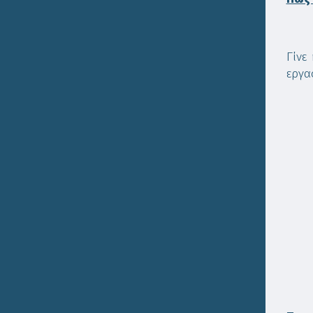
Γίνε
εργα