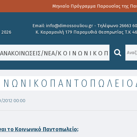
Μηνιαίο Πρόγραμμα Παρουσίας της Παιδοψ
Email:
info@dimossouliou.gr
-
Τηλέφωνο 26663 6
 2026
Κ. Καραμανλή 179 Παραμυθιά Θεσπρωτίας Τ.Κ 4
/
ΑΝΑΚΟΙΝΏΣΕΙΣ
/
ΝΈΑ
/
Κ Ο Ι Ν Ω Ν Ι Κ Ο Π Α Ν Τ Ο Π 
Ι Ν Ω Ν Ι Κ Ο Π Α Ν Τ Ο Π Ω Λ Ε Ι Ο
/2012 00:00
ίναι το Κοινωνικό Παντοπωλείο;