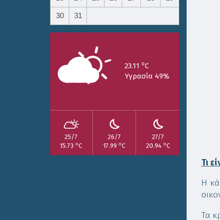
30
31
o
23.11
C
Υγρασία 49%
25/7
26/7
27/7
o
o
o
15.73
C
17.99
C
20.94
C
Τι ε
Η κά
οικον
Τα κ