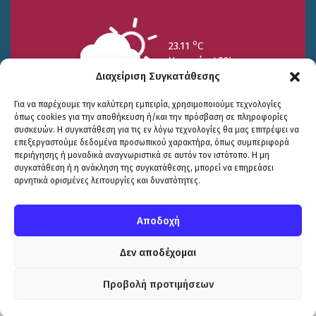
o
23.11
C
Υγρασία 49%
Διαχείριση Συγκατάθεσης
Για να παρέχουμε την καλύτερη εμπειρία, χρησιμοποιούμε τεχνολογίες
όπως cookies για την αποθήκευση ή/και την πρόσβαση σε πληροφορίες
συσκευών. Η συγκατάθεση για τις εν λόγω τεχνολογίες θα μας επιτρέψει να
επεξεργαστούμε δεδομένα προσωπικού χαρακτήρα, όπως συμπεριφορά
περιήγησης ή μοναδικά αναγνωριστικά σε αυτόν τον ιστότοπο. Η μη
25/7
26/7
27/7
συγκατάθεση ή η ανάκληση της συγκατάθεσης, μπορεί να επηρεάσει
o
o
o
15.73
C
17.99
C
20.94
C
αρνητικά ορισμένες λειτουργίες και δυνατότητες.
WP2Social Auto Publish
Powered By :
XYZScripts.com
Πολιτική Προστασίας
|
Δήλωση Προσβασιμότητας
© COPYRIGHT ΔΗΜΟΣ ΣΟΥΛΙΟΥ 2026
Αποδοχή
WEB DEVELOPMENT BY
ΕΓΚΡΙΤΟΣ GROUP
| GRAPHICS DESIGN BY
CIRCUS DESIGN STUDIO
Δεν αποδέχομαι
Προβολή προτιμήσεων