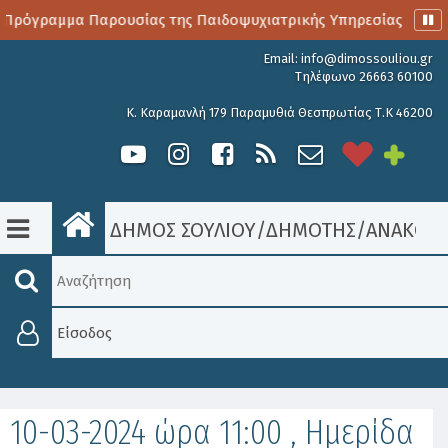
Πρόγραμμα Παρουσίας της Παιδοψυχιατρικής Υπηρεσίας
Α
Email:
info@dimossouliou.gr
Τηλέφωνο 26663 60100
Κ. Καραμανλή 179 Παραμυθιά Θεσπρωτίας Τ.Κ 46200
ΔΗΜΟΣ ΣΟΥΛΙΟΥ
/
ΔΗΜΟΤΗΣ
/
ΑΝΑΚΟΙΝ
Είσοδος
10-03-2024 ώρα 11:00 , Ημερίδα