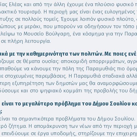
ίας Ελέας και από την άλλη έχουμε ένα πλούσιο φυσικό 
λακτικό τουρισμό. Η περιοχή μας είναι ένας ευλογημένος 
τυξης σε πολλούς τομείς. Έχουμε λοιπόν φυσικό πλούτο, 
ώπους με μεράκι, που μπορούν να οδηγήσουν τον τόπο 
λείψω το Μουσείο Βούλγαρη, ένα κόσμημα για την Παρα
ι σε πλήρη λειτουργία.
ικά με την καθημερινότητα των πολιτών. Με ποιες ενέ
άζουμε σε θέματα ουσίας: αποκομιδή απορριμμάτων, αγρο
παθούμε να κάνουμε την πόλη της Παραμυθιάς πιο όμορ
με στοχευμένες παρεμβάσεις. Η Παραμυθιά σταδιακά αλλάζε
τερη εξυπηρέτηση των δημοτών μας θα αναμορφώσουμε 
δύσουμε και στο ψηφιακό κομμάτι της προβολής του δή
 είναι το μεγαλύτερο πρόβλημα του Δήμου Σουλίου κα
;
είναι τα σημαντικότερα προβλήματα του Δήμου Σουλίου.
ρό ζήτημα. Η απομάκρυνση των νέων από την περιοχή μας
 επενδύουμε σε έργα υποδομής, στηρίζουμε την επιχειρ