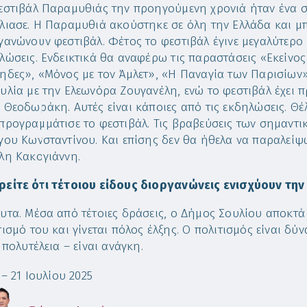
εστιβάλ Παραμυθιάς την προηγούμενη χρονιά ήταν ένα σ
λιασε. Η Παραμυθιά ακούστηκε σε όλη την Ελλάδα και μ
γανώνουν φεστιβάλ. Φέτος το φεστιβάλ έγινε μεγαλύτερο 
λώσεις. Ενδεικτικά θα αναφέρω τις παραστάσεις «Εκείνος
ηδες», «Μόνος με τον Άμλετ», «Η Παναγία των Παρισίων»
υλία με την Ελεωνόρα Ζουγανέλη, ενώ το φεστιβάλ έχει 
 Θεοδωράκη. Αυτές είναι κάποιες από τις εκδηλώσεις. Θ
προγραμμάτισε το φεστιβάλ. Τις βραβεύσεις των σημαντ
γου Κωνσταντίνου. Και επίσης δεν θα ήθελα να παραλείψ
λη Κακογιάννη.
είτε ότι τέτοιου είδους διοργανώνεις ενισχύουν τη
υτα. Μέσα από τέτοιες δράσεις, ο Δήμος Σουλίου αποκτά 
τισμό του και γίνεται πόλος έλξης. Ο πολιτισμός είναι δ
ι πολυτέλεια – είναι ανάγκη.
 – 21 Ιουλίου 2025