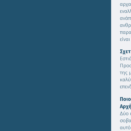
αρχα
εναλ
ανάπ
ανθρ
παρα
είνα
Σχετ
Εστι
Προσ
της 
καλύ
επεν
Ποιο
Αρχή
Δύο 
σοβα
αυτό