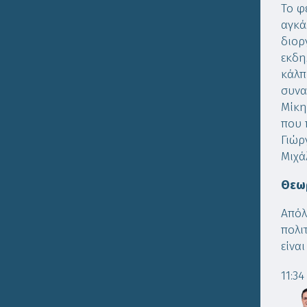
Το φ
αγκά
διορ
εκδη
κάλπ
συνα
Μίκη
που 
Γιώρ
Μιχά
Θεωρ
Απόλ
πολι
είνα
11:34