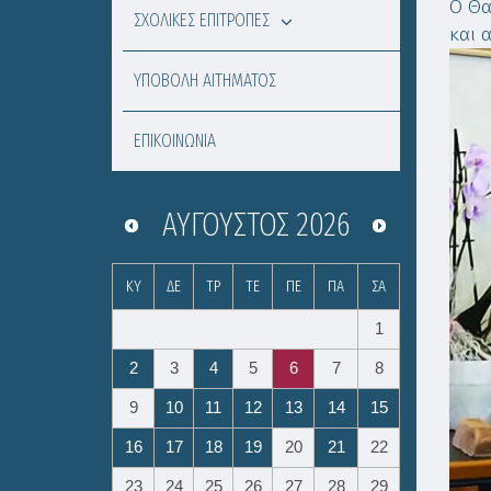
Ο Θα
ΣΧΟΛΙΚΕΣ ΕΠΙΤΡΟΠΕΣ
και 
ΥΠΟΒΟΛΗ ΑΙΤΗΜΑΤΟΣ
ΕΠΙΚΟΙΝΩΝΙΑ
ΑΎΓΟΥΣΤΟΣ
2026
ΚΥ
ΔΕ
ΤΡ
ΤΕ
ΠΕ
ΠΑ
ΣΑ
1
2
3
4
5
6
7
8
9
10
11
12
13
14
15
16
17
18
19
20
21
22
23
24
25
26
27
28
29