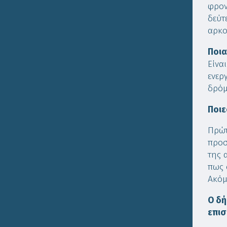
φρον
δεύτ
αρκο
Ποια
Είνα
ενερ
δρόμ
Ποιε
Πρώτ
προσ
της 
πως 
Ακόμ
Ο δή
επισ