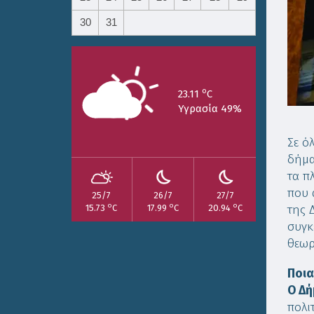
30
31
o
23.11
C
Υγρασία 49%
Σε ό
δήμα
τα π
που 
25/7
26/7
27/7
o
o
o
15.73
C
17.99
C
20.94
C
της 
συγκ
θεωρ
Ποια
Ο Δή
πολι