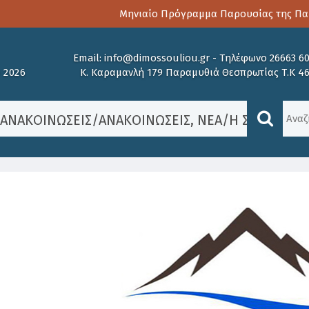
Μηνιαίο Πρόγραμμα Παρουσίας της Παιδοψυχ
Email:
info@dimossouliou.gr
-
Τηλέφωνο 26663 6
 2026
Κ. Καραμανλή 179 Παραμυθιά Θεσπρωτίας Τ.Κ 4
/
ΑΝΑΚΟΙΝΏΣΕΙΣ
/
ΑΝΑΚΟΙΝΏΣΕΙΣ
,
ΝΈΑ
/
Η ΣΥΝΈΝΤΕΥ