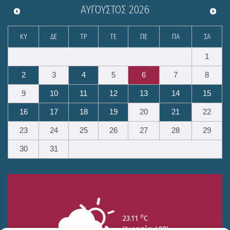
ΑΎΓΟΥΣΤΟΣ
2026
ΚΥ
ΔΕ
ΤΡ
ΤΕ
ΠΕ
ΠΑ
ΣΑ
1
2
3
4
5
6
7
8
9
10
11
12
13
14
15
16
17
18
19
20
21
22
23
24
25
26
27
28
29
30
31
o
23.11
C
Υγρασία 49%