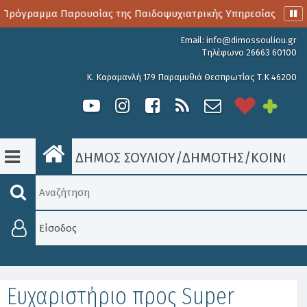
 Πρόγραμμα Παρουσίας της Παιδοψυχιατρικής Υπηρεσίας
Α
Email:
info@dimossouliou.gr
Τηλέφωνο 26663 60100
Κ. Καραμανλή 179 Παραμυθιά Θεσπρωτίας Τ.Κ 46200
ΔΗΜΟΣ ΣΟΥΛΙΟΥ
/
ΔΗΜΟΤΗΣ
/
ΚΟΙΝΩΝΙ
Είσοδος
Ευχαριστήριο προς Super