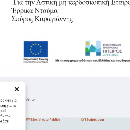
1,817
Views
ookies για
ση για τις
ικού
τόν τον
WP2Social Auto Publish
Powered By :
XYZScripts.com
ρεάσει