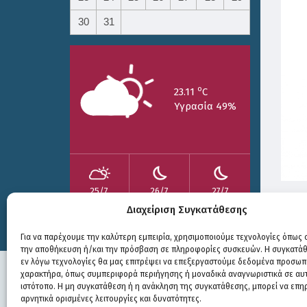
30
31
o
23.11
C
Υγρασία 49%
25/7
26/7
27/7
o
o
o
15.73
C
17.99
C
20.94
C
Διαχείριση Συγκατάθεσης
Print
Για να παρέχουμε την καλύτερη εμπειρία, χρησιμοποιούμε τεχνολογίες όπως c
την αποθήκευση ή/και την πρόσβαση σε πληροφορίες συσκευών. Η συγκατάθε
εν λόγω τεχνολογίες θα μας επιτρέψει να επεξεργαστούμε δεδομένα προσωπ
χαρακτήρα, όπως συμπεριφορά περιήγησης ή μοναδικά αναγνωριστικά σε αυ
ιστότοπο. Η μη συγκατάθεση ή η ανάκληση της συγκατάθεσης, μπορεί να επη
αρνητικά ορισμένες λειτουργίες και δυνατότητες.