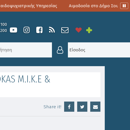
δοψυχιατρικής Υπηρεσίας
Αιμοδοσία στο Δήμο Σουλίου
0100
6200
ΊΟ
/
ΕΥΧΑΡΙΣΤΉΡΙΟ ΠΡΌΣ Κ. ΤΌΚΑ ΣΤΑΎΡΟ, “TOKAS M
Είσοδος
KAS M.I.K.E &
Share it!