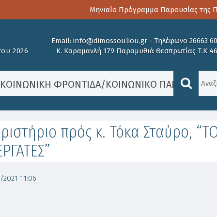
Μηνιαίο Πρόγραμμα Παρουσίας της Παι
Email:
info@dimossouliou.gr
-
Τηλέφωνο 26663 6
ου 2026
Κ. Καραμανλή 179 Παραμυθιά Θεσπρωτίας Τ.Κ 4
/
ΚΟΙΝΩΝΙΚΉ ΦΡΟΝΤΊΔΑ
/
ΚΟΙΝΩΝΙΚΌ ΠΑΝΤΟΠΩΛΕ
ριστήριο πρός κ. Τόκα Σταύρο, “TO
ΕΡΓΑΤΕΣ”
/2021 11:06