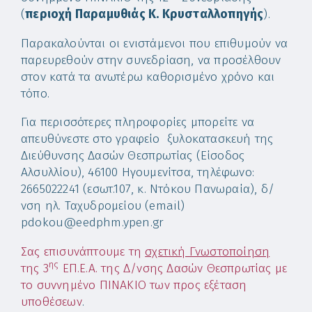
(
περιοχή Παραμυθιάς Κ. Κρυσταλλοπηγής
).
Παρακαλούνται οι ενιστάμενοι που επιθυμούν να
παρευρεθούν στην συνεδρίαση, να προσέλθουν
στον κατά τα ανωτέρω καθορισμένο χρόνο και
τόπο.
Για περισσότερες πληροφορίες μπορείτε να
απευθύνεστε στο γραφείο ξυλοκατασκευή της
Διεύθυνσης Δασών Θεσπρωτίας (Είσοδος
Αλσυλλίου), 46100 Ηγουμενίτσα, τηλέφωνο:
2665022241 (εσωτ.107, κ. Ντόκου Πανωραία), δ/
νση ηλ. Ταχυδρομείου (email)
pdokou@eedphm.ypen.gr
Σας επισυνάπτουμε τη
σχετική Γνωστοποίηση
ης
της 3
ΕΠ.Ε.Α. της Δ/νσης Δασών Θεσπρωτίας με
το συννημένο ΠΙΝΑΚΙΟ των προς εξέταση
υποθέσεων
.