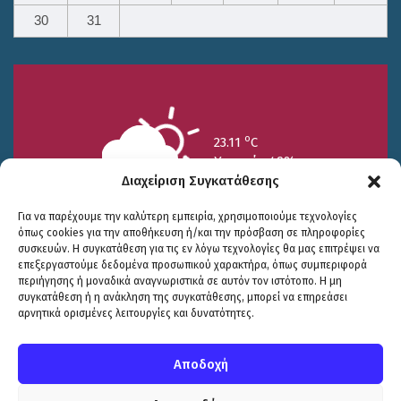
30
31
o
23.11
C
Υγρασία 49%
Διαχείριση Συγκατάθεσης
Για να παρέχουμε την καλύτερη εμπειρία, χρησιμοποιούμε τεχνολογίες
όπως cookies για την αποθήκευση ή/και την πρόσβαση σε πληροφορίες
συσκευών. Η συγκατάθεση για τις εν λόγω τεχνολογίες θα μας επιτρέψει να
επεξεργαστούμε δεδομένα προσωπικού χαρακτήρα, όπως συμπεριφορά
περιήγησης ή μοναδικά αναγνωριστικά σε αυτόν τον ιστότοπο. Η μη
25/7
26/7
27/7
συγκατάθεση ή η ανάκληση της συγκατάθεσης, μπορεί να επηρεάσει
o
o
o
15.73
C
17.99
C
20.94
C
αρνητικά ορισμένες λειτουργίες και δυνατότητες.
WP2Social Auto Publish
Powered By :
XYZScripts.com
Πολιτική Προστασίας
|
Δήλωση Προσβασιμότητας
© COPYRIGHT ΔΗΜΟΣ ΣΟΥΛΙΟΥ 2026
Αποδοχή
WEB DEVELOPMENT BY
ΕΓΚΡΙΤΟΣ GROUP
| GRAPHICS DESIGN BY
CIRCUS DESIGN STUDIO