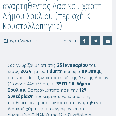
αναρτηθέντος Δασικού χάρτη
Δήμου Σουλίου (περιοχή Κ.
Κρυσταλλοπηγής)
05/01/2024 08:39
Share it!
Σας γνωρίζουμε ότι στις
25 Ιανουαρίου
του
έτους
2024
ημέρα
Πέμπτη
και ώρα
09:30π.μ
.,
στο γραφείο – ξυλοκατασκευή της Δ/νσης Δασών
η
(Είσοδος Αλσυλλίου), η
3
ΕΠ.Ε.Α. Δήμου
η
Σουλίου
, θα πραγματοποιήσει την
12
Συνεδρίαση
προκειμένου να εξετάσει τις
υποθέσεις αντιρρήσεων κατά του αναρτηθέντος
Δασικού χάρτη που αναγράφονται στο
ης
συνημμένο ΠΙΝΑΚΙΟ της 12
Συνεδρίασης