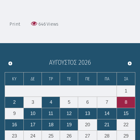
Print
646
Views
ΑΎΓΟΥΣΤΟΣ
2026
ΚΥ
ΔΕ
ΤΡ
ΤΕ
ΠΕ
ΠΑ
ΣΑ
1
2
3
4
5
6
7
8
9
10
11
12
13
14
15
16
17
18
19
20
21
22
23
24
25
26
27
28
29