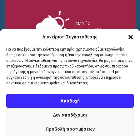
o
23.11
C
Υγρασία 49%
Διαχείριση Συγκατάθεσης
Για να παρέχουμε την καλύτερη εμπειρία, χρησιμοποιούμε τεχνολογίες
όπως cookies για την αποθήκευση ή/και την πρόσβαση σε πληροφορίες
συσκευών. Η συγκατάθεση για τις εν λόγω τεχνολογίες θα μας επιτρέψει να
επεξεργαστούμε δεδομένα προσωπικού χαρακτήρα, όπως συμπεριφορά
περιήγησης ή μοναδικά αναγνωριστικά σε αυτόν τον ιστότοπο. Η μη
25/7
26/7
27/7
συγκατάθεση ή η ανάκληση της συγκατάθεσης, μπορεί να επηρεάσει
o
o
o
15.73
C
17.99
C
20.94
C
αρνητικά ορισμένες λειτουργίες και δυνατότητες.
WP2Social Auto Publish
Powered By :
XYZScripts.com
Πολιτική Προστασίας
|
Δήλωση Προσβασιμότητας
© COPYRIGHT ΔΗΜΟΣ ΣΟΥΛΙΟΥ 2026
Αποδοχή
WEB DEVELOPMENT BY
ΕΓΚΡΙΤΟΣ GROUP
| GRAPHICS DESIGN BY
CIRCUS DESIGN STUDIO
Δεν αποδέχομαι
Προβολή προτιμήσεων