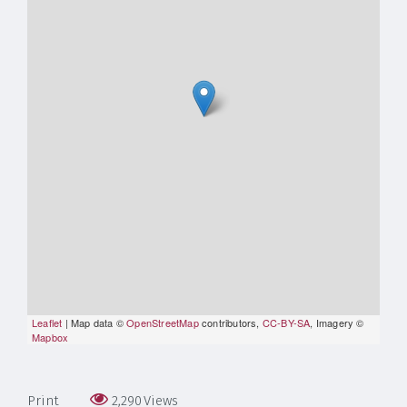
Leaflet
| Map data ©
OpenStreetMap
contributors,
CC-BY-SA
, Imagery ©
Mapbox
Print
2,290
Views