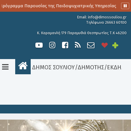
ρόγραμμα Παρουσίας της Παιδοψυχιατρικής Υπηρεσίας
Αιμ
Email:
info@dimossouliou.gr
Τηλέφωνο 26663 60100
Κ. Καραμανλή 179 Παραμυθιά Θεσπρωτίας Τ.Κ 46200
ΔΗΜΟΣ ΣΟΥΛΙΟΥ
/
ΔΗΜΟΤΗΣ
/
ΕΚΔΗΛΩΣ
Είσοδος