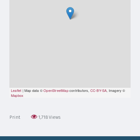
Leaflet
| Map data ©
OpenStreetMap
contributors,
CC-BY-SA
, Imagery ©
Mapbox
Print
1,718
Views