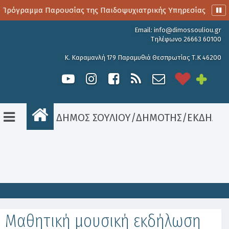
Πρόγραμμα Παρουσίας της Παιδοψυχιατρικής Υπηρεσίας
Α
Email:
info@dimossouliou.gr
Τηλέφωνο 26663 60100
Κ. Καραμανλή 179 Παραμυθιά Θεσπρωτίας Τ.Κ 46200
ΔΗΜΟΣ ΣΟΥΛΙΟΥ
/
ΔΗΜΟΤΗΣ
/
ΕΚΔΗΛΩΣ
Είσοδος
Μαθητική μουσική εκδήλωση