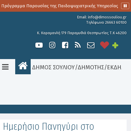
 Πρόγραμμα Παρουσίας της Παιδοψυχιατρικής Υπηρεσίας
Α
Email:
info@dimossouliou.gr
Τηλέφωνο 26663 60100
Κ. Καραμανλή 179 Παραμυθιά Θεσπρωτίας Τ.Κ 46200
ΔΗΜΟΣ ΣΟΥΛΙΟΥ
/
ΔΗΜΟΤΗΣ
/
ΕΚΔΗΛΩΣ
Είσοδος
Ημερήσιο Πανηγύρι στο