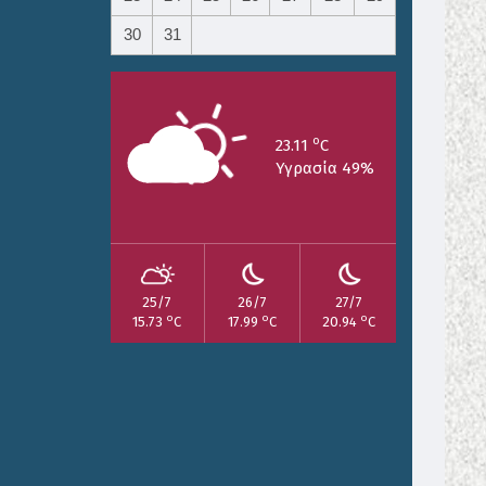
30
31
o
23.11
C
Υγρασία 49%
25/7
26/7
27/7
o
o
o
15.73
C
17.99
C
20.94
C