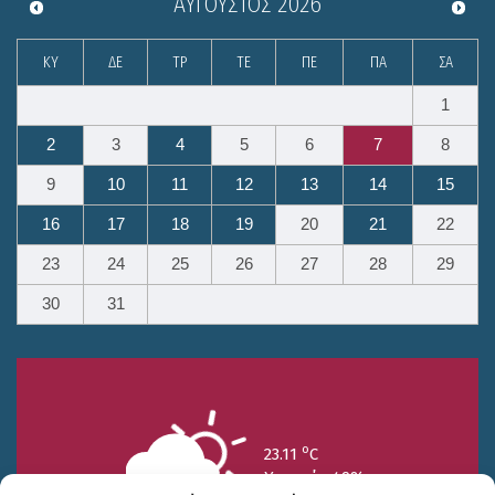
ΑΎΓΟΥΣΤΟΣ
2026
ΚΥ
ΔΕ
ΤΡ
ΤΕ
ΠΕ
ΠΑ
ΣΑ
1
2
3
4
5
6
7
8
9
10
11
12
13
14
15
16
17
18
19
20
21
22
23
24
25
26
27
28
29
30
31
o
23.11
C
Υγρασία 49%