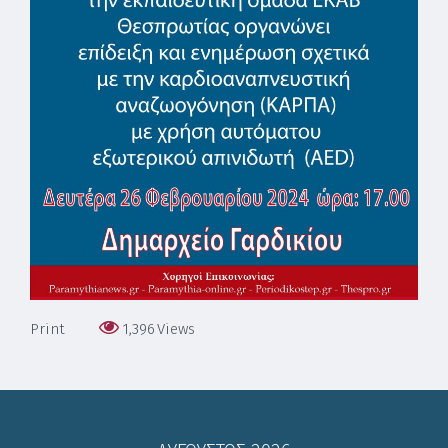
Leaflet
| Map
data ©
OpenStreetMap
contributors,
CC-BY-SA
,
Imagery ©
Mapbox
Print
1,396
Views