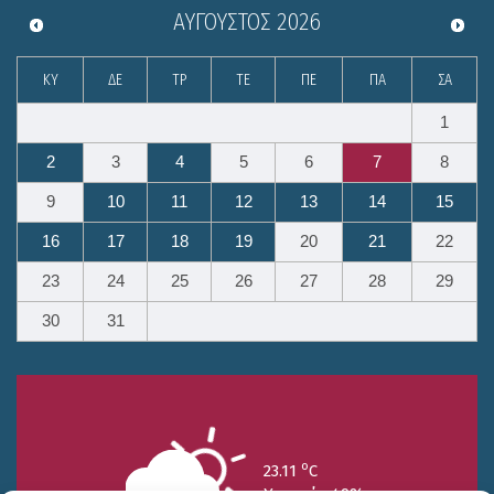
ΑΎΓΟΥΣΤΟΣ
2026
ΚΥ
ΔΕ
ΤΡ
ΤΕ
ΠΕ
ΠΑ
ΣΑ
1
2
3
4
5
6
7
8
9
10
11
12
13
14
15
16
17
18
19
20
21
22
23
24
25
26
27
28
29
30
31
o
23.11
C
Υγρασία 49%