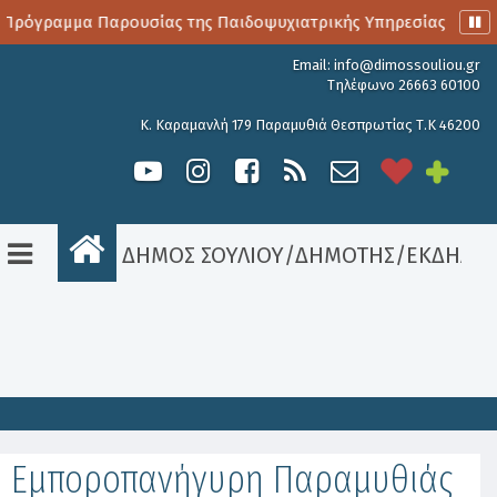
Πρόγραμμα Παρουσίας της Παιδοψυχιατρικής Υπηρεσίας
Αι
Email:
info@dimossouliou.gr
Τηλέφωνο 26663 60100
Κ. Καραμανλή 179 Παραμυθιά Θεσπρωτίας Τ.Κ 46200
ΔΗΜΟΣ ΣΟΥΛΙΟΥ
/
ΔΗΜΟΤΗΣ
/
ΕΚΔΗΛΩΣ
Είσοδος
Εμποροπανήγυρη Παραμυθιάς