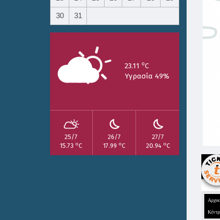
30
31
o
23.11
C
Υγρασία 49%
25/7
26/7
27/7
o
o
o
15.73
C
17.99
C
20.94
C