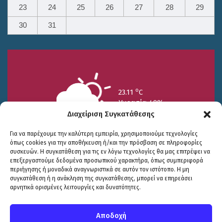
23
24
25
26
27
28
29
30
31
o
23.11
C
Υγρασία 49%
Διαχείριση Συγκατάθεσης
Για να παρέχουμε την καλύτερη εμπειρία, χρησιμοποιούμε τεχνολογίες
όπως cookies για την αποθήκευση ή/και την πρόσβαση σε πληροφορίες
συσκευών. Η συγκατάθεση για τις εν λόγω τεχνολογίες θα μας επιτρέψει να
επεξεργαστούμε δεδομένα προσωπικού χαρακτήρα, όπως συμπεριφορά
περιήγησης ή μοναδικά αναγνωριστικά σε αυτόν τον ιστότοπο. Η μη
25/7
26/7
27/7
συγκατάθεση ή η ανάκληση της συγκατάθεσης, μπορεί να επηρεάσει
o
o
o
15.73
C
17.99
C
20.94
C
αρνητικά ορισμένες λειτουργίες και δυνατότητες.
WP2Social Auto Publish
Powered By :
XYZScripts.com
Πολιτική Προστασίας
|
Δήλωση Προσβασιμότητας
© COPYRIGHT ΔΗΜΟΣ ΣΟΥΛΙΟΥ 2026
Αποδοχή
WEB DEVELOPMENT BY
ΕΓΚΡΙΤΟΣ GROUP
| GRAPHICS DESIGN BY