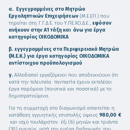
α.
Εγγεγραμμένες στο Μητρώο
Εργοληπτικών Επιχειρήσεων
(Μ.Ε.ΕΠ.) που
τηρείται στη Γ.Γ.Δ.Ε. του Υ.ΠΕ.ΧΩ.Δ.Ε.,
εφόσον
ανήκουν στην Α1 τάξη και άνω για έργα
κατηγορίας ΟΙΚΟΔΟΜΙΚΑ
β. εγγεγραμμένες στα Περιφερειακά Μητρώα
(Μ.Ε.Κ.) για έργα κατηγορίας
ΟΙΚΟΔΟΜΙΚΑ
αντίστοιχου προϋπολογισμού
γ.
Αλλοδαποί εργαζόμενοι που αποδεικνύουν ότι
κατά την τελευταία πενταετία έχουν εκτελέσει
έργα παρόμοια (ποιοτικά και ποσοτικά) με το
δημοπρατούμενο.
Για τη συμμετοχή στο διαγωνισμό απαιτείται η
κατάθεση εγγυητικής επιστολής ύψους
980,00
€
και ισχύ τουλάχιστον έξι (6) μηνών και τριάντα
(30) ημερών, μετά την ημέρα διεξαγωγής του