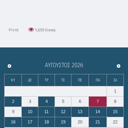
Print
1,695
Views
ΑΎΓΟΥΣΤΟΣ
2026
ΚΥ
ΔΕ
ΤΡ
ΤΕ
ΠΕ
ΠΑ
ΣΑ
1
2
3
4
5
6
7
8
9
10
11
12
13
14
15
16
17
18
19
20
21
22