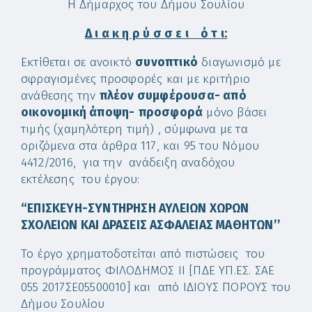
Η Δήμαρχος του Δήμου Σουλίου
Δ ι α κ η ρ ύ σ σ ε ι ό τ ι:
Εκτίθεται σε ανοικτό
συνοπτικό
διαγωνισμό με
σφραγισμένες προσφορές και με κριτήριο
ανάθεσης την
πλέον συμφέρουσα- από
οικονομική άποψη-
προσφορά
μόνο βάσει
τιμής (χαμηλότερη τιμή) , σύμφωνα με τα
οριζόμενα στα άρθρα 117, και 95 του Νόμου
4412/2016, για την ανάδειξη αναδόχου
εκτέλεσης του έργου:
“ΕΠΙΣΚΕΥΗ-ΣΥΝΤΗΡΗΣΗ ΑΥΛΕΙΩΝ ΧΩΡΩΝ
ΣΧΟΛΕΙΩΝ ΚΑΙ ΔΡΑΣΕΙΣ ΑΣΦΑΛΕΙΑΣ ΜΑΘΗΤΩΝ’’
Το έργο χρηματοδοτείται από πιστώσεις του
προγράμματος ΦΙΛΟΔΗΜΟΣ ΙΙ [ΠΔΕ ΥΠ.ΕΣ. ΣΑΕ
055 2017ΣΕ05500010] και από ΙΔΙΟΥΣ ΠΟΡΟΥΣ του
Δήμου Σουλίου