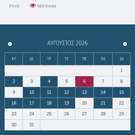
Print
969
Views
ΑΎΓΟΥΣΤΟΣ
2026
ΚΥ
ΔΕ
ΤΡ
ΤΕ
ΠΕ
ΠΑ
ΣΑ
1
2
3
4
5
6
7
8
9
10
11
12
13
14
15
16
17
18
19
20
21
22
23
24
25
26
27
28
29
30
31