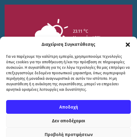
o
23.11
C
Υγρασία 49%
Διαχείριση Συγκατάθεσης
Για να παρέχουμε την καλύτερη εμπειρία, χρησιμοποιούμε τεχνολογίες
όπως cookies για την αποθήκευση ή/και την πρόσβαση σε πληροφορίες
συσκευών. Η συγκατάθεση για τις εν λόγω τεχνολογίες θα μας επιτρέψει να
επεξεργαστούμε δεδομένα προσωπικού χαρακτήρα, όπως συμπεριφορά
περιήγησης ή μοναδικά αναγνωριστικά σε αυτόν τον ιστότοπο. Η μη
25/7
26/7
27/7
συγκατάθεση ή η ανάκληση της συγκατάθεσης, μπορεί να επηρεάσει
o
o
o
15.73
C
17.99
C
20.94
C
αρνητικά ορισμένες λειτουργίες και δυνατότητες.
WP2Social Auto Publish
Powered By :
XYZScripts.com
Πολιτική Προστασίας
|
Δήλωση Προσβασιμότητας
© COPYRIGHT ΔΗΜΟΣ ΣΟΥΛΙΟΥ 2026
Αποδοχή
WEB DEVELOPMENT BY
ΕΓΚΡΙΤΟΣ GROUP
| GRAPHICS DESIGN BY
CIRCUS DESIGN STUDIO
Δεν αποδέχομαι
Προβολή προτιμήσεων