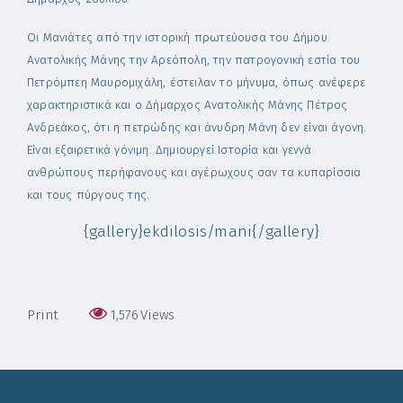
Οι Μανιάτες από την ιστορική πρωτεύουσα του Δήμου
Ανατολικής Μάνης την Αρεόπολη, την πατρογονική εστία του
Πετρόμπεη Μαυρομιχάλη, έστειλαν το μήνυμα, όπως ανέφερε
χαρακτηριστικά και ο Δήμαρχος Ανατολικής Μάνης Πέτρος
Ανδρεάκος, ότι η πετρώδης και άνυδρη Μάνη δεν είναι άγονη.
Είναι εξαιρετικά γόνιμη. Δημιουργεί Ιστορία και γεννά
ανθρώπους περήφανους και αγέρωχους σαν τα κυπαρίσσια
και τους πύργους της.
{gallery}ekdilosis/mani{/gallery}
Print
1,576
Views