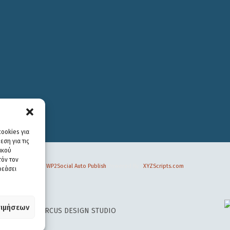
ookies για
ση για τις
ικού
τόν τον
WP2Social Auto Publish
Powered By :
XYZScripts.com
ρεάσει
ιμήσεων
 DESIGN BY
CIRCUS DESIGN STUDIO