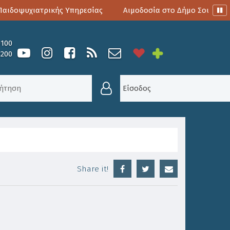
ιδοψυχιατρικής Υπηρεσίας
Αιμοδοσία στο Δήμο Σουλίου
0100
6200
Είσοδος
Share it!