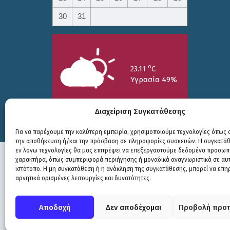
30
31
o
23.11
C
Υγρασία 49%
Διαχείριση Συγκατάθεσης
Για να παρέχουμε την καλύτερη εμπειρία, χρησιμοποιούμε τεχνολογίες όπως c
την αποθήκευση ή/και την πρόσβαση σε πληροφορίες συσκευών. Η συγκατάθε
25/7
26/7
27/7
εν λόγω τεχνολογίες θα μας επιτρέψει να επεξεργαστούμε δεδομένα προσωπ
o
o
o
15.73
C
17.99
C
20.94
C
χαρακτήρα, όπως συμπεριφορά περιήγησης ή μοναδικά αναγνωριστικά σε αυ
ιστότοπο. Η μη συγκατάθεση ή η ανάκληση της συγκατάθεσης, μπορεί να επη
αρνητικά ορισμένες λειτουργίες και δυνατότητες.
Πολιτική Προστασίας
|
Δήλωση Προσβασιμότητας
© COPYRIGHT ΔΗΜΟΣ ΣΟΥΛΙΟΥ 2026
Αποδοχή
Δεν αποδέχομαι
Προβολή προτ
WEB DEVELOPMENT BY
ΕΓΚΡΙΤΟΣ GROUP
| GRAPHICS