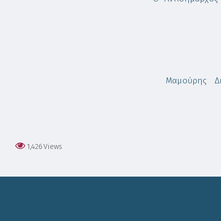
αμούρης Δημήτρ
1,426
Views