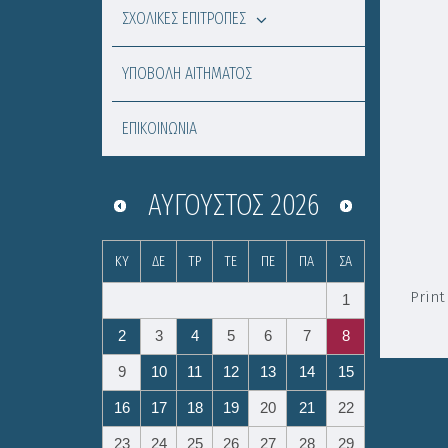
ΣΧΟΛΙΚΕΣ ΕΠΙΤΡΟΠΕΣ
ΥΠΟΒΟΛΗ ΑΙΤΗΜΑΤΟΣ
ΕΠΙΚΟΙΝΩΝΙΑ
Μ
ΑΎΓΟΥΣΤΟΣ
2026
ΚΥ
ΔΕ
ΤΡ
ΤΕ
ΠΕ
ΠΑ
ΣΑ
Print
1
2
3
4
5
6
7
8
9
10
11
12
13
14
15
16
17
18
19
20
21
22
23
24
25
26
27
28
29