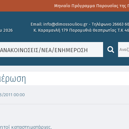
Μηνιαίο Πρόγραμμα Παρουσίας της Πα
Email:
info@dimossouliou.gr
-
Τηλέφωνο 26663 6
υ 2026
Κ. Καραμανλή 179 Παραμυθιά Θεσπρωτίας Τ.Κ 4
/
ΑΝΑΚΟΙΝΏΣΕΙΣ
/
ΝΈΑ
/
ΕΝΗΜΈΡΩΣΗ
μέρωση
/2011 00:00
ητοί καταστηματάρχες,