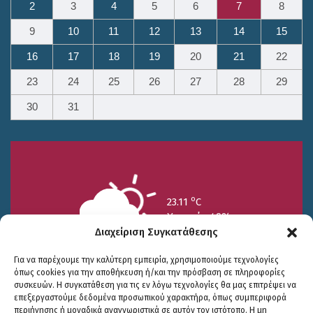
2
3
4
5
6
7
8
9
10
11
12
13
14
15
16
17
18
19
20
21
22
23
24
25
26
27
28
29
30
31
o
23.11
C
Υγρασία 49%
Διαχείριση Συγκατάθεσης
Για να παρέχουμε την καλύτερη εμπειρία, χρησιμοποιούμε τεχνολογίες
όπως cookies για την αποθήκευση ή/και την πρόσβαση σε πληροφορίες
συσκευών. Η συγκατάθεση για τις εν λόγω τεχνολογίες θα μας επιτρέψει να
επεξεργαστούμε δεδομένα προσωπικού χαρακτήρα, όπως συμπεριφορά
περιήγησης ή μοναδικά αναγνωριστικά σε αυτόν τον ιστότοπο. Η μη