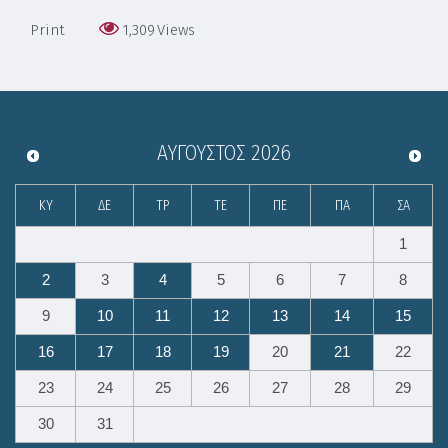
Print
1,309
Views
ΑΎΓΟΥΣΤΟΣ
2026
ΚΥ
ΔΕ
ΤΡ
ΤΕ
ΠΕ
ΠΑ
ΣΑ
1
2
3
4
5
6
7
8
9
10
11
12
13
14
15
16
17
18
19
20
21
22
23
24
25
26
27
28
29
30
31