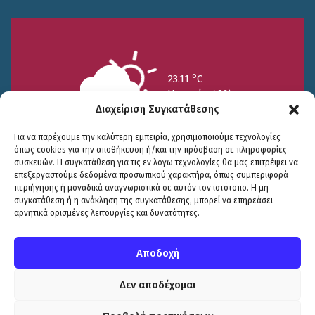
o
23.11
C
Υγρασία 49%
Διαχείριση Συγκατάθεσης
Για να παρέχουμε την καλύτερη εμπειρία, χρησιμοποιούμε τεχνολογίες
όπως cookies για την αποθήκευση ή/και την πρόσβαση σε πληροφορίες
συσκευών. Η συγκατάθεση για τις εν λόγω τεχνολογίες θα μας επιτρέψει να
επεξεργαστούμε δεδομένα προσωπικού χαρακτήρα, όπως συμπεριφορά
περιήγησης ή μοναδικά αναγνωριστικά σε αυτόν τον ιστότοπο. Η μη
25/7
26/7
27/7
συγκατάθεση ή η ανάκληση της συγκατάθεσης, μπορεί να επηρεάσει
o
o
o
15.73
C
17.99
C
20.94
C
αρνητικά ορισμένες λειτουργίες και δυνατότητες.
WP2Social Auto Publish
Powered By :
XYZScripts.com
Πολιτική Προστασίας
|
Δήλωση Προσβασιμότητας
© COPYRIGHT ΔΗΜΟΣ ΣΟΥΛΙΟΥ 2026
Αποδοχή
WEB DEVELOPMENT BY
ΕΓΚΡΙΤΟΣ GROUP
| GRAPHICS DESIGN BY
CIRCUS DESIGN STUDIO
Δεν αποδέχομαι