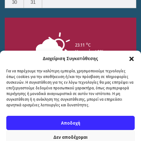
30
31
o
23.11
C
Υγρασία 49%
Διαχείριση Συγκατάθεσης
Για να παρέχουμε την καλύτερη εμπειρία, χρησιμοποιούμε τεχνολογίες
όπως cookies για την αποθήκευση ή/και την πρόσβαση σε πληροφορίες
συσκευών. Η συγκατάθεση για τις εν λόγω τεχνολογίες θα μας επιτρέψει να
επεξεργαστούμε δεδομένα προσωπικού χαρακτήρα, όπως συμπεριφορά
περιήγησης ή μοναδικά αναγνωριστικά σε αυτόν τον ιστότοπο. Η μη
25/7
26/7
27/7
συγκατάθεση ή η ανάκληση της συγκατάθεσης, μπορεί να επηρεάσει
o
o
o
15.73
C
17.99
C
20.94
C
αρνητικά ορισμένες λειτουργίες και δυνατότητες.
WP2Social Auto Publish
Powered By :
XYZScripts.com
Πολιτική Προστασίας
|
Δήλωση Προσβασιμότητας
© COPYRIGHT ΔΗΜΟΣ ΣΟΥΛΙΟΥ 2026
Αποδοχή
WEB DEVELOPMENT BY
ΕΓΚΡΙΤΟΣ GROUP
| GRAPHICS DESIGN BY
CIRCUS DESIGN STUDIO
Δεν αποδέχομαι