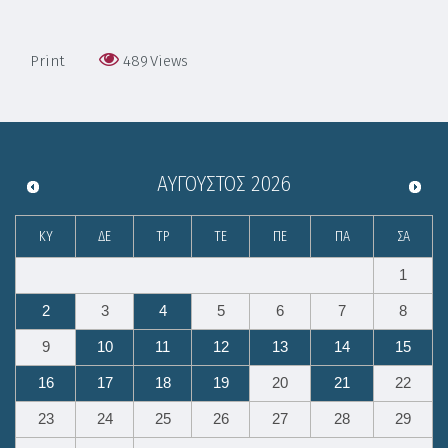
Print
489
Views
ΑΎΓΟΥΣΤΟΣ
2026
ΚΥ
ΔΕ
ΤΡ
ΤΕ
ΠΕ
ΠΑ
ΣΑ
1
2
3
4
5
6
7
8
9
10
11
12
13
14
15
16
17
18
19
20
21
22
23
24
25
26
27
28
29