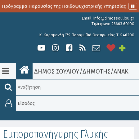
 Πρόγραμμα Παρουσίας της Παιδοψυχιατρικής Υπηρεσίας
Α
Email:
info@dimossouliou.gr
Τηλέφωνο 26663 60100
Κ. Καραμανλή 179 Παραμυθιά Θεσπρωτίας Τ.Κ 46200
ΔΗΜΟΣ ΣΟΥΛΙΟΥ
/
ΔΗΜΟΤΗΣ
/
ΑΝΑΚΟΙΝ
Είσοδος
Εμποροπανήγυρης Γλυκής