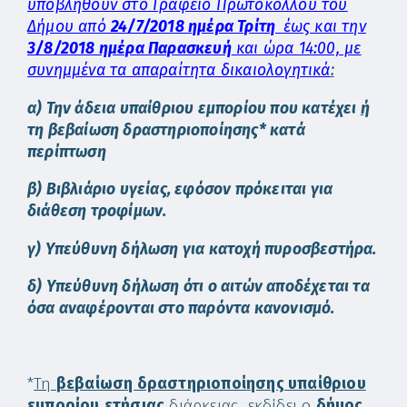
υποβληθούν στο Γραφείο Πρωτοκόλλου του
Δήμου από
24/7/2018 ημέρα Τρίτη
έως και την
3/8/2018 ημέρα Παρασκευή
και ώρα 14:00, με
συνημμένα τα απαραίτητα δικαιολογητικά
:
α) Την άδεια υπαίθριου εμπορίου που κατέχει
ή
τη βεβαίωση δραστηριοποίησης* κατά
περίπτωση
β) Βιβλιάριο υγείας, εφόσον πρόκειται για
διάθεση τροφίμων.
γ) Υπεύθυνη δήλωση για κατοχή πυροσβεστήρα.
δ) Υπεύθυνη δήλωση ότι ο αιτών αποδέχεται τα
όσα αναφέρονται στο παρόντα κανονισμό.
*
Τη
βεβαίωση δραστηριοποίησης υπαίθριου
εμπορίου
ετήσιας
διάρκειας
εκδίδει ο
δήμος