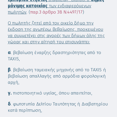
μόνιμης κατοικίας
των ενδιαφερόμενων
πωλητών
. (
παρ.3 άρθρο 38 Ν.4497/17
)
Ο πωλητής ζητεί από τον οικείο δήμο την
έκδοση της ανωτέρω βεβαίωσης, προκειμένου
να συμμετέχει στις αγορές των δήμων όλης της
χώρας και στην αίτησή του επισυνάπτει:
α
. βεβαίωση έναρξης δραστηριότητας από το
TAXIS,
β
. βεβαίωση ταμειακής μηχανής από το TAXIS ή
βεβαίωση απαλλαγής από αρμόδια φορολογική
αρχή,
γ.
πιστοποιητικό υγείας, όπου απαιτείται,
δ
. φωτοτυπία Δελτίου Ταυτότητας ή Διαβατηρίου
κατά περίπτωση,