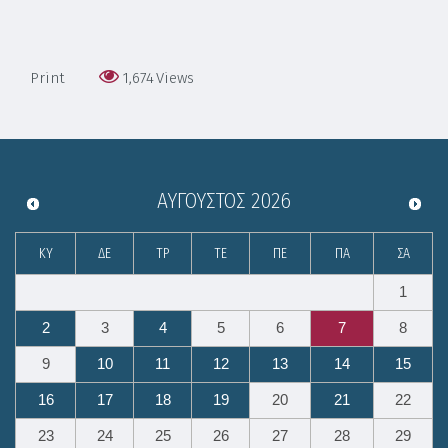
Print
1,674
Views
ΑΎΓΟΥΣΤΟΣ
2026
ΚΥ
ΔΕ
ΤΡ
ΤΕ
ΠΕ
ΠΑ
ΣΑ
1
2
3
4
5
6
7
8
9
10
11
12
13
14
15
16
17
18
19
20
21
22
23
24
25
26
27
28
29