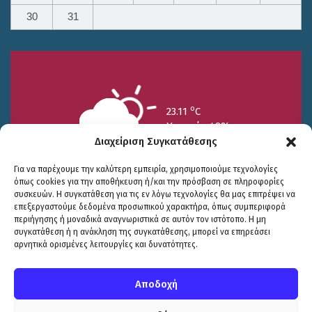
30
31
o
23.11
C
Υγρασία 49%
Διαχείριση Συγκατάθεσης
Για να παρέχουμε την καλύτερη εμπειρία, χρησιμοποιούμε τεχνολογίες
όπως cookies για την αποθήκευση ή/και την πρόσβαση σε πληροφορίες
συσκευών. Η συγκατάθεση για τις εν λόγω τεχνολογίες θα μας επιτρέψει να
επεξεργαστούμε δεδομένα προσωπικού χαρακτήρα, όπως συμπεριφορά
περιήγησης ή μοναδικά αναγνωριστικά σε αυτόν τον ιστότοπο. Η μη
25/7
26/7
27/7
συγκατάθεση ή η ανάκληση της συγκατάθεσης, μπορεί να επηρεάσει
o
o
o
15.73
C
17.99
C
20.94
C
αρνητικά ορισμένες λειτουργίες και δυνατότητες.
WP2Social Auto Publish
Powered By :
XYZScripts.com
Πολιτική Προστασίας
|
Δήλωση Προσβασιμότητας
© COPYRIGHT ΔΗΜΟΣ ΣΟΥΛΙΟΥ 2026
Αποδοχή
WEB DEVELOPMENT BY
ΕΓΚΡΙΤΟΣ GROUP
| GRAPHICS DESIGN BY
CIRCUS DESIGN STUDIO