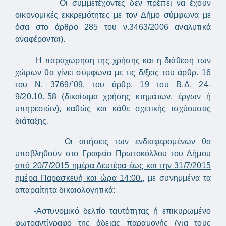
Οι συμμετέχοντες δεν πρέπει να έχουν
οικονομικές εκκρεμότητες με τον Δήμο σύμφωνα με
όσα στο άρθρο 285 του ν.3463/2006 αναλυτικά
αναφέρονται).
Η παραχώρηση της χρήσης και η διάθεση των
χώρων θα γίνει σύμφωνα με τις δ/ξεις του άρθρ. 16
του Ν. 3769/΄09, του άρθρ. 19 του Β.Δ. 24-
9/20.10.΄58 (δικαίωμα χρήσης κτημάτων, έργων ή
υπηρεσιών), καθώς και κάθε σχετικής ισχύουσας
διάταξης.
Οι αιτήσεις των ενδιαφερομένων θα
υποβληθούν στο Γραφείο Πρωτοκόλλου του Δήμου
από 20/7/2015 ημέρα Δευτέρα έως και την 31/7/2015
ημέρα Παρασκευή και ώρα 14:00.
, με συνημμένα τα
απαραίτητα δικαιολογητικά:
-Αστυνομικό δελτίο ταυτότητας ή επικυρωμένο
φωτοαντίγραφο της άδειας παραμονής (για τους