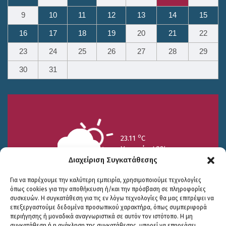
9
10
11
12
13
14
15
16
17
18
19
20
21
22
23
24
25
26
27
28
29
30
31
o
23.11
C
Υγρασία 49%
Διαχείριση Συγκατάθεσης
Για να παρέχουμε την καλύτερη εμπειρία, χρησιμοποιούμε τεχνολογίες
όπως cookies για την αποθήκευση ή/και την πρόσβαση σε πληροφορίες
συσκευών. Η συγκατάθεση για τις εν λόγω τεχνολογίες θα μας επιτρέψει να
επεξεργαστούμε δεδομένα προσωπικού χαρακτήρα, όπως συμπεριφορά
περιήγησης ή μοναδικά αναγνωριστικά σε αυτόν τον ιστότοπο. Η μη
25/7
26/7
27/7
συγκατάθεση ή η ανάκληση της συγκατάθεσης, μπορεί να επηρεάσει