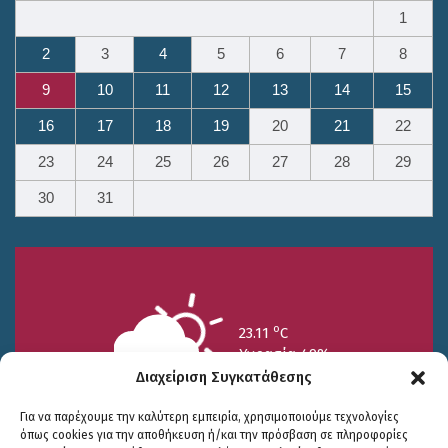
1
2
3
4
5
6
7
8
9
10
11
12
13
14
15
16
17
18
19
20
21
22
23
24
25
26
27
28
29
30
31
o
23.11
C
Υγρασία 49%
Διαχείριση Συγκατάθεσης
Για να παρέχουμε την καλύτερη εμπειρία, χρησιμοποιούμε τεχνολογίες
όπως cookies για την αποθήκευση ή/και την πρόσβαση σε πληροφορίες