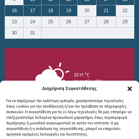
16
17
18
19
20
21
22
23
24
25
26
27
28
29
30
31
o
23.11
C
Υγρασία 49%
Διαχείριση Συγκατάθεσης
Για να παρέχουμε την καλύτερη εμπειρία, χρησιμοποιούμε τεχνολογίες
όπως cookies για την αποθήκευση ή/και την πρόσβαση σε πληροφορίες
συσκευών. Η συγκατάθεση για τις εν λόγω τεχνολογίες θα μας επιτρέψει να
επεξεργαστούμε δεδομένα προσωπικού χαρακτήρα, όπως συμπεριφορά
περιήγησης ή μοναδικά αναγνωριστικά σε αυτόν τον ιστότοπο. Η μη
25/7
26/7
27/7
συγκατάθεση ή η ανάκληση της συγκατάθεσης, μπορεί να επηρεάσει
o
o
o
15.73
C
17.99
C
20.94
C
αρνητικά ορισμένες λειτουργίες και δυνατότητες.