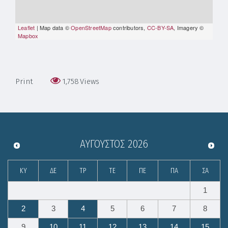
Leaflet
| Map data ©
OpenStreetMap
contributors,
CC-BY-SA
, Imagery ©
Mapbox
Print
1,758
Views
ΑΎΓΟΥΣΤΟΣ
2026
ΚΥ
ΔΕ
ΤΡ
ΤΕ
ΠΕ
ΠΑ
ΣΑ
1
2
3
4
5
6
7
8
9
10
11
12
13
14
15