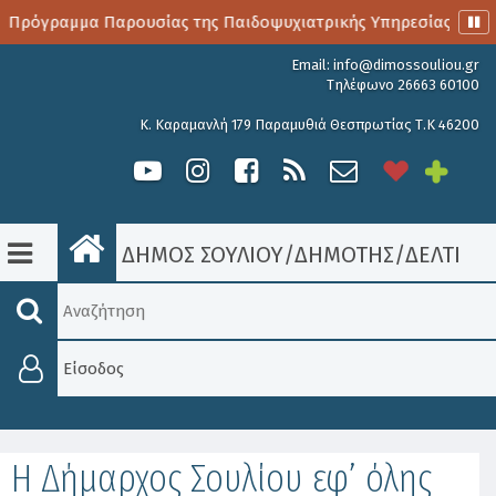
 Πρόγραμμα Παρουσίας της Παιδοψυχιατρικής Υπηρεσίας
Email:
info@dimossouliou.gr
Τηλέφωνο 26663 60100
Κ. Καραμανλή 179 Παραμυθιά Θεσπρωτίας Τ.Κ 46200
ΔΗΜΟΣ ΣΟΥΛΙΟΥ
/
ΔΗΜΟΤΗΣ
/
ΔΕΛΤΊΑ 
Είσοδος
Η Δήμαρχος Σουλίου εφ’ όλης