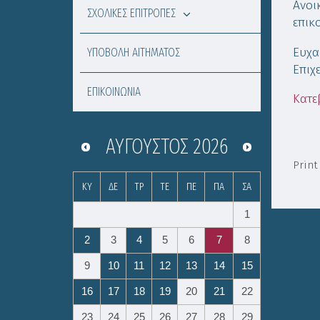
Ανοι
ΣΧΟΛΙΚΕΣ ΕΠΙΤΡΟΠΕΣ
επικ
Ευχα
ΥΠΟΒΟΛΗ ΑΙΤΗΜΑΤΟΣ
Επιχ
ΕΠΙΚΟΙΝΩΝΙΑ
Κατε
ΑΎΓΟΥΣΤΟΣ
2026
Print
ΚΥ
ΔΕ
ΤΡ
ΤΕ
ΠΕ
ΠΑ
ΣΑ
1
2
3
4
5
6
7
8
9
10
11
12
13
14
15
16
17
18
19
20
21
22
23
24
25
26
27
28
29