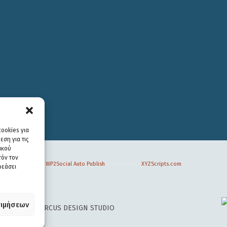
ookies για
ση για τις
ικού
τόν τον
WP2Social Auto Publish
Powered By :
XYZScripts.com
ρεάσει
ιμήσεων
 DESIGN BY
CIRCUS DESIGN STUDIO