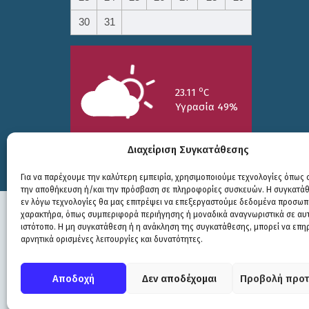
30
31
o
23.11
C
Υγρασία 49%
Διαχείριση Συγκατάθεσης
Για να παρέχουμε την καλύτερη εμπειρία, χρησιμοποιούμε τεχνολογίες όπως c
την αποθήκευση ή/και την πρόσβαση σε πληροφορίες συσκευών. Η συγκατάθε
25/7
26/7
27/7
εν λόγω τεχνολογίες θα μας επιτρέψει να επεξεργαστούμε δεδομένα προσωπ
o
o
o
15.73
C
17.99
C
20.94
C
χαρακτήρα, όπως συμπεριφορά περιήγησης ή μοναδικά αναγνωριστικά σε αυ
ιστότοπο. Η μη συγκατάθεση ή η ανάκληση της συγκατάθεσης, μπορεί να επη
αρνητικά ορισμένες λειτουργίες και δυνατότητες.
Πολιτική Προστασίας
|
Δήλωση Προσβασιμότητας
© COPYRIGHT ΔΗΜΟΣ ΣΟΥΛΙΟΥ 2026
Αποδοχή
Δεν αποδέχομαι
Προβολή προτ
WEB DEVELOPMENT BY
ΕΓΚΡΙΤΟΣ GROUP
| GRAPHICS