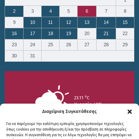
2
3
4
5
6
7
8
9
10
11
12
13
14
15
16
17
18
19
20
21
22
23
24
25
26
27
28
29
30
31
o
23.11
C
Υγρασία 49%
Διαχείριση Συγκατάθεσης
Για να παρέχουμε την καλύτερη εμπειρία, χρησιμοποιούμε τεχνολογίες
όπως cookies για την αποθήκευση ή/και την πρόσβαση σε πληροφορίες
συσκευών. Η συγκατάθεση για τις εν λόγω τεχνολογίες θα μας επιτρέψει να