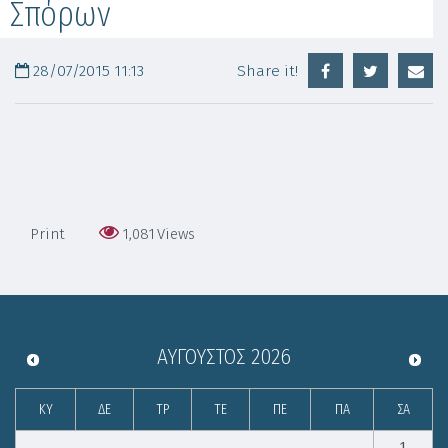
Σπόρων
28/07/2015 11:13
Share it!
Print
1,081
Views
ΑΎΓΟΥΣΤΟΣ
2026
ΚΥ
ΔΕ
ΤΡ
ΤΕ
ΠΕ
ΠΑ
ΣΑ
1