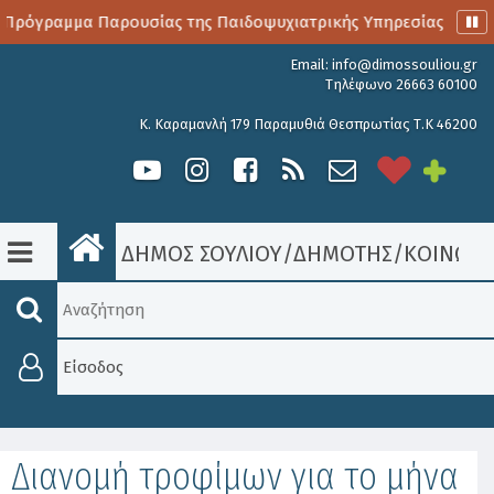
 Πρόγραμμα Παρουσίας της Παιδοψυχιατρικής Υπηρεσίας
Α
Email:
info@dimossouliou.gr
Τηλέφωνο 26663 60100
Κ. Καραμανλή 179 Παραμυθιά Θεσπρωτίας Τ.Κ 46200
ΔΗΜΟΣ ΣΟΥΛΙΟΥ
/
ΔΗΜΟΤΗΣ
/
ΚΟΙΝΩΝΙ
Είσοδος
Διανομή τροφίμων για το μήνα