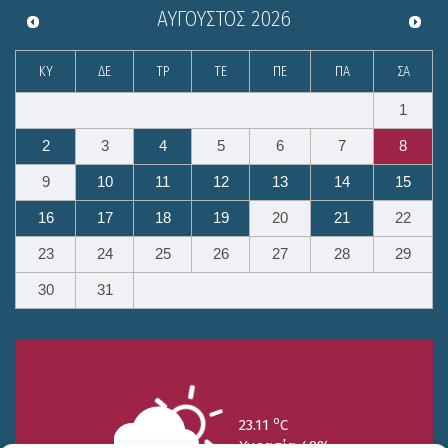
ΑΎΓΟΥΣΤΟΣ
2026
ΚΥ
ΔΕ
ΤΡ
ΤΕ
ΠΕ
ΠΑ
ΣΑ
1
2
3
4
5
6
7
8
9
10
11
12
13
14
15
16
17
18
19
20
21
22
23
24
25
26
27
28
29
30
31
o
23.11
C
Υγρασία 49%