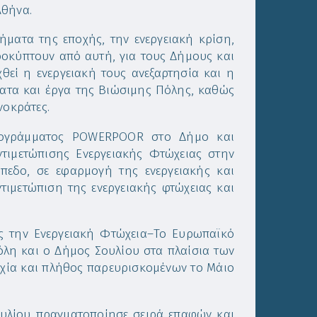
Αθήνα.
ήματα της εποχής, την ενεργειακή κρίση,
οκύπτουν από αυτή, για τους Δήμους και
χθεί η ενεργειακή τους ανεξαρτησία και η
ατα και έργα της Βιώσιμης Πόλης, καθώς
νοκράτες.
ρογράμματος POWERPOOR στο Δήμο και
τιμετώπισης Ενεργειακής Φτώχειας στην
ίπεδο, σε εφαρμογή της ενεργειακής και
τιμετώπιση της ενεργειακής φτώχειας και
ς την Ενεργειακή Φτώχεια–Το Ευρωπαϊκό
η και ο Δήμος Σουλίου στα πλαίσια των
υχία και πλήθος παρευρισκομένων το Μάιο
ουλίου πραγματοποίησε σειρά επαφών και