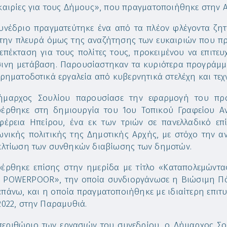
καιρίες για τους Δήμους», που πραγματοποιήθηκε στην 
υνέδριο πραγματεύτηκε ένα από τα πλέον φλέγοντα ζητ
την πλευρά όμως της αναζήτησης των ευκαιριών που πρ
 επέκταση για τους πολίτες τους, προκειμένου να επιτευ
ινη μετάβαση. Παρουσίαστηκαν τα κυριότερα προγράμμ
χρηματοδοτικά εργαλεία από κυβερνητικά στελέχη και τεχ
ήμαρχος Σουλίου παρουσίασε την εφαρμογή του π
έρθηκε στη δημιουργία του 1ου Τοπικού Γραφείου Αν
φέρεια Ηπείρου, ένα εκ των τριών σε πανελλαδικό επ
ωνικής πολιτικής της Δημοτικής Αρχής, με στόχο την αν
ελτίωση των συνθηκών διαβίωσης των δημοτών.
έρθηκε επίσης στην ημερίδα με τίτλο «Καταπολεμώντα
 POWERPOOR», την οποία συνδιοργάνωσε η Βιώσιμη Πόλ
πάνω, και η οποία πραγματοποιήθηκε με ιδιαίτερη επιτ
2022, στην Παραμυθιά.
περιθώριο των εργασιών του συνεδρίου, ο Δήμαρχος Σ