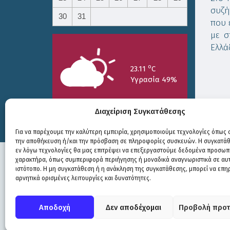
συζή
30
31
που 
με σ
Ελλά
o
23.11
C
Υγρασία 49%
Διαχείριση Συγκατάθεσης
Print
Για να παρέχουμε την καλύτερη εμπειρία, χρησιμοποιούμε τεχνολογίες όπως c
την αποθήκευση ή/και την πρόσβαση σε πληροφορίες συσκευών. Η συγκατάθε
25/7
26/7
27/7
εν λόγω τεχνολογίες θα μας επιτρέψει να επεξεργαστούμε δεδομένα προσωπ
o
o
o
15.73
C
17.99
C
20.94
C
χαρακτήρα, όπως συμπεριφορά περιήγησης ή μοναδικά αναγνωριστικά σε αυ
ιστότοπο. Η μη συγκατάθεση ή η ανάκληση της συγκατάθεσης, μπορεί να επη
αρνητικά ορισμένες λειτουργίες και δυνατότητες.
Πολιτική Προστασίας
|
Δήλωση Προσβασιμότητας
© COPYRIGHT ΔΗΜΟΣ ΣΟΥΛΙΟΥ 2026
Αποδοχή
Δεν αποδέχομαι
Προβολή προτ
WEB DEVELOPMENT BY
ΕΓΚΡΙΤΟΣ GROUP
| GRAPHICS