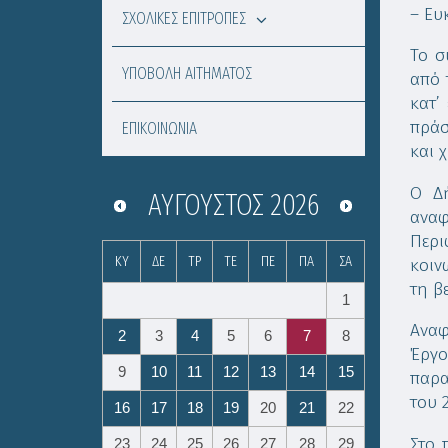
– Ευ
ΣΧΟΛΙΚΕΣ ΕΠΙΤΡΟΠΕΣ
Το σ
ΥΠΟΒΟΛΗ ΑΙΤΗΜΑΤΟΣ
από 
κατ’
πράσ
ΕΠΙΚΟΙΝΩΝΙΑ
και 
Ο Δ
ΑΎΓΟΥΣΤΟΣ
2026
αναφ
Περι
ΚΥ
ΔΕ
ΤΡ
ΤΕ
ΠΕ
ΠΑ
ΣΑ
κοιν
τη β
1
Αναφ
2
3
4
5
6
7
8
Έργο
9
10
11
12
13
14
15
παρα
του 
16
17
18
19
20
21
22
Στο 
23
24
25
26
27
28
29