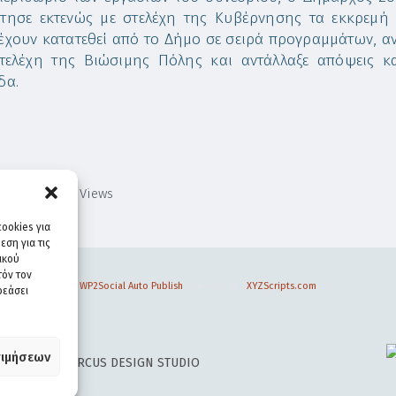
τησε εκτενώς με στελέχη της Κυβέρνησης τα εκκρεμ
έχουν κατατεθεί από το Δήμο σε σειρά προγραμμάτων, α
τελέχη της Βιώσιμης Πόλης και αντάλλαξε απόψεις κ
δα.
1,609
Views
ookies για
ση για τις
ικού
τόν τον
WP2Social Auto Publish
Powered By :
XYZScripts.com
ρεάσει
ιμήσεων
 DESIGN BY
CIRCUS DESIGN STUDIO