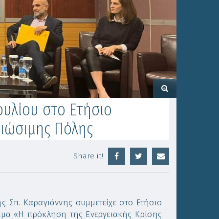
υλίου στο Ετήσιο
Βιώσιμης Πόλης
Share it!
ς Σπ. Καραγιάννης συμμετείχε στο Ετήσιο
θέμα «Η πρόκληση της Ενεργειακής Κρίσης