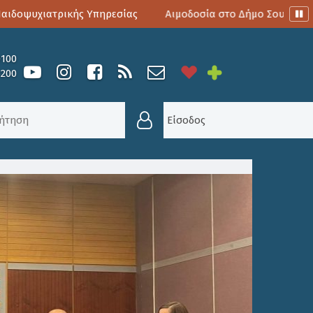
οψυχιατρικής Υπηρεσίας
Αιμοδοσία στο Δήμο Σουλίου
0100
6200
ΟΥ: ΣΥΜΜΕΤΟΧΉ ΔΗΜΆΡΧΟΥ ΣΟΥΛΊΟΥ ΣΤΟ ΕΤΉΣΙΟ Σ
Είσοδος