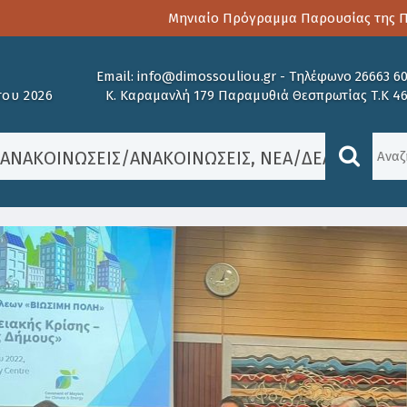
Μηνιαίο Πρόγραμμα Παρουσίας της Παιδ
Email:
info@dimossouliou.gr
-
Τηλέφωνο 26663 6
ου 2026
Κ. Καραμανλή 179 Παραμυθιά Θεσπρωτίας Τ.Κ 4
/
ΑΝΑΚΟΙΝΏΣΕΙΣ
/
ΑΝΑΚΟΙΝΏΣΕΙΣ
,
ΝΈΑ
/
ΔΕΛΤΙΟ ΤΥΠ