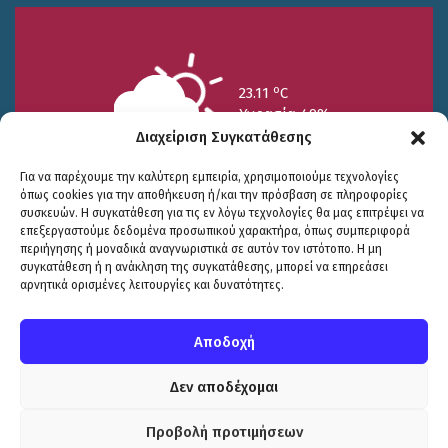
o
23.11
C
Υγρασία 49%
Διαχείριση Συγκατάθεσης
Για να παρέχουμε την καλύτερη εμπειρία, χρησιμοποιούμε τεχνολογίες
όπως cookies για την αποθήκευση ή/και την πρόσβαση σε πληροφορίες
συσκευών. Η συγκατάθεση για τις εν λόγω τεχνολογίες θα μας επιτρέψει να
επεξεργαστούμε δεδομένα προσωπικού χαρακτήρα, όπως συμπεριφορά
περιήγησης ή μοναδικά αναγνωριστικά σε αυτόν τον ιστότοπο. Η μη
25/7
26/7
27/7
συγκατάθεση ή η ανάκληση της συγκατάθεσης, μπορεί να επηρεάσει
o
o
o
15.73
C
17.99
C
20.94
C
αρνητικά ορισμένες λειτουργίες και δυνατότητες.
WP2Social Auto Publish
Powered By :
XYZScripts.com
Πολιτική Προστασίας
|
Δήλωση Προσβασιμότητας
© COPYRIGHT ΔΗΜΟΣ ΣΟΥΛΙΟΥ 2026
Αποδοχή
WEB DEVELOPMENT BY
ΕΓΚΡΙΤΟΣ GROUP
| GRAPHICS DESIGN BY
CIRCUS DESIGN STUDIO
Δεν αποδέχομαι
Προβολή προτιμήσεων