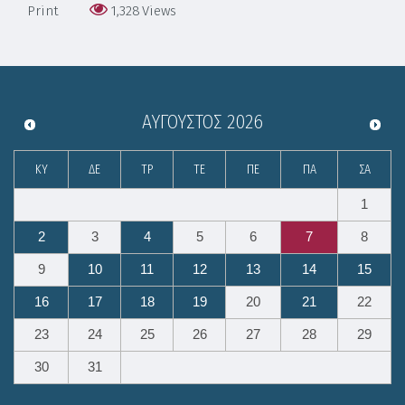
Print
1,328
Views
ΑΎΓΟΥΣΤΟΣ
2026
ΚΥ
ΔΕ
ΤΡ
ΤΕ
ΠΕ
ΠΑ
ΣΑ
1
2
3
4
5
6
7
8
9
10
11
12
13
14
15
16
17
18
19
20
21
22
23
24
25
26
27
28
29
30
31