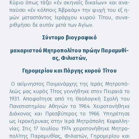
Κύ­ριο ό­πως τά­ξει «ἐν σκη­ναῖς δι­καί­ων» και α­να­
παύ­σει «ἐν κόλ­ποις Ἀ­βρα­άμ» την ψυ­χή του ­εξ η­
μών με­τα­στάν­τος Ι­ε­ράρ­χου κυ­ρού Τί­του, συ­να­
ριθ­μή­σει δε αυ­τόν με­τά των Α­γί­ων.
Σύν­το­μο βι­ο­γρα­φι­κό
μα­κα­ρι­στού Μη­τρο­πο­λί­του πρώ­ην Πα­ρα­μυ­θί­
ας, Φι­λια­τών,
Γη­ρο­με­ρί­ου και Πάρ­γης κυ­ρού Τί­του
Ο α­εί­μνη­στος Ποι­με­νάρ­χης της Ι­ε­ράς Μη­τρο­πό­
λε­ώς μας κυ­ρός Τί­τος γεν­νή­θη­κε στον Πει­ραι­ά το
1931. Α­πο­φοί­τη­σε α­πό τη Θε­ο­λο­γι­κή Σχο­λή του
Πα­νε­πι­στη­μί­ου Α­θη­νών το 1964. Χει­ρο­το­νή­θη­κε
Δι­ά­κο­νος και Πρε­σβύ­τε­ρος το 1966. Υ­πη­ρέ­τη­σε
ως Ι­ε­ρο­κή­ρυ­κας στην Ι­ε­ρά Μη­τρό­πο­λη Κε­φαλ­λη­
νί­ας. Στις 17 Ι­ου­λί­ου 1974 χει­ρο­το­νή­θη­κε Μη­τρο­
πο­λί­της Πα­ρα­μυ­θί­ας, Φι­λια­τών, Γη­ρο­με­ρί­ου και