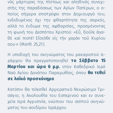
νός μάρ­τυ­ρας της πί­στε­ως και α­λη­θι­νός συ­νε­χι­
στής της πα­ρα­δό­σε­ως των Αγί­ων Πα­τέ­ρων, ο ο­
ποί­ος σή­με­ρα ε­πι­στρέ­φει στον Δη­μι­ουρ­γό του,
εν­δε­δυ­μέ­νος ό­χι την φθαρ­τό­τη­τα της σαρ­κός,
αλ­λά το έν­δυ­μα της α­φθαρ­σί­ας, προ­σμέ­νον­τας
τη φω­νή του Δε­σπό­του Χρι­στού: «Εὖ, δοῦ­λε ἀ­γα­
θὲ καὶ πι­στέ! Εἴ­σελ­θε εἰς τὴν χα­ρὰν τοῦ Κυ­ρί­ου
σου·» (Ματθ. 25,21).
Η υ­πο­δο­χή του σκη­νώ­μα­τος του μα­κα­ρι­στού Ι­ε­
ράρ­χου θα πραγ­μα­το­ποι­η­θεί
το Σάβ­βα­το 15
Μαρ­τί­ου και ώ­ρα 6 μ.μ.
στον Κα­θε­δρι­κό Ι­ε­ρό
Να­ό Α­γί­ου Δο­νά­του Πα­ρα­μυ­θί­ας, ό­που
θα τε­θεί
σε λα­ϊ­κό προ­σκύ­νη­μα
.
Κα­τό­πιν θα τε­λε­σθεί Αρ­χι­ε­ρα­τι­κό Νε­κρώ­σι­μο Τρι­
σά­γιο, η Ακο­λου­θί­α του Ε­σπε­ρι­νού και εν συ­νε­
χεί­α Ι­ε­ρά Α­γρυ­πνί­α, ε­νώ­πιον του σε­πτού σκη­νώ­
μα­τος του α­οι­δί­μου Ι­ε­ράρ­χου.