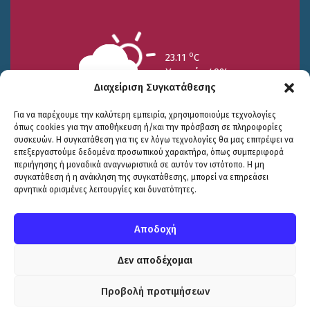
o
23.11
C
Υγρασία 49%
Διαχείριση Συγκατάθεσης
Για να παρέχουμε την καλύτερη εμπειρία, χρησιμοποιούμε τεχνολογίες
όπως cookies για την αποθήκευση ή/και την πρόσβαση σε πληροφορίες
συσκευών. Η συγκατάθεση για τις εν λόγω τεχνολογίες θα μας επιτρέψει να
επεξεργαστούμε δεδομένα προσωπικού χαρακτήρα, όπως συμπεριφορά
περιήγησης ή μοναδικά αναγνωριστικά σε αυτόν τον ιστότοπο. Η μη
25/7
26/7
27/7
συγκατάθεση ή η ανάκληση της συγκατάθεσης, μπορεί να επηρεάσει
o
o
o
15.73
C
17.99
C
20.94
C
αρνητικά ορισμένες λειτουργίες και δυνατότητες.
WP2Social Auto Publish
Powered By :
XYZScripts.com
Πολιτική Προστασίας
|
Δήλωση Προσβασιμότητας
© COPYRIGHT ΔΗΜΟΣ ΣΟΥΛΙΟΥ 2026
Αποδοχή
WEB DEVELOPMENT BY
ΕΓΚΡΙΤΟΣ GROUP
| GRAPHICS DESIGN BY
CIRCUS DESIGN STUDIO
Δεν αποδέχομαι
Προβολή προτιμήσεων