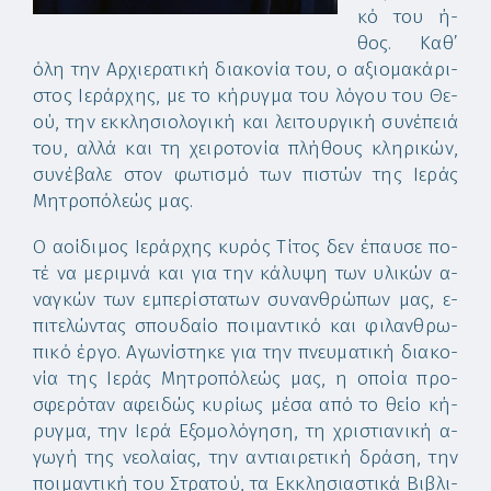
κό του ή­
θος. Κα­θ’
ό­λη την Αρ­χι­ε­ρα­τι­κή δι­α­κο­νί­α του, ο α­ξι­ο­μα­κά­ρι­
στος Ι­ε­ράρ­χης, με το κή­ρυγ­μα του λό­γου του Θε­
ού, την εκ­κλη­σι­ο­λο­γι­κή και λει­τουρ­γι­κή συ­νέ­πειά
του, αλ­λά και τη χει­ρο­το­νί­α πλή­θους κλη­ρι­κών,
συ­νέ­βα­λε στον φω­τι­σμό των πι­στών της Ι­ε­ράς
Μη­τρο­πό­λε­ώς μας.
Ο α­οί­δι­μος Ι­ε­ράρ­χης κυ­ρός Τί­τος δεν έ­παυ­σε πο­
τέ να με­ρι­μνά και για την κά­λυ­ψη των υ­λι­κών α­
ναγ­κών των εμ­πε­ρί­στα­των συ­ναν­θρώ­πων μας, ε­
πι­τε­λών­τας σπου­δαί­ο ποι­μαν­τι­κό και φι­λαν­θρω­
πι­κό έρ­γο. Α­γω­νί­στη­κε για την πνευ­μα­τι­κή δι­α­κο­
νί­α της Ι­ε­ράς Μη­τρο­πό­λε­ώς μας, η ο­ποί­α προ­
σφε­ρό­ταν α­φει­δώς κυ­ρί­ως μέ­σα από το θεί­ο κή­
ρυγ­μα, την Ι­ε­ρά Ε­ξο­μο­λό­γη­ση, τη χρι­στι­α­νι­κή α­
γω­γή της νε­ο­λαί­ας, την αν­τι­αι­ρε­τι­κή δρά­ση, την
ποι­μαν­τι­κή του Στρα­τού, τα Εκ­κλη­σι­α­στι­κά Βι­βλι­