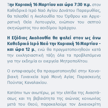
Τ
ην Κυ­ρια­κή 16 Μαρ­τί­ου και ώ­ρα 7:30 π.μ.
στον
Κα­θε­δρι­κό Ι­ε­ρό Να­ό Α­γί­ου Δο­νά­του Πα­ρα­μυ­θί­ας,
θα τε­λε­σθεί η Α­κο­λου­θί­α του Όρ­θρου και Αρ­χι­ε­
ρα­τι­κή Θεί­α Λει­τουρ­γί­α, ε­νώ­πιον του σε­πτού
σκη­νώ­μα­τος του α­οι­δί­μου Ι­ε­ράρ­χου.
Η Ε­ξό­διος Α­κο­λου­θί­α θα ψα­λεί στο­ν ως ά­νω
Κα­θε­δρι­κό Ιε­ρό Να­ό την Κυ­ρια­κή 16 Μαρ­τί­ου ­
και ώ­ρα 12 μ.
, ε­νώ θα πραγ­μα­το­ποι­η­θούν κα­τά
την εκ­κλη­σι­α­στι­κή τά­ξη ό­λα τα προ­βλε­πό­με­να
για την εκ­δη­μί­α εν ε­νερ­γεί­α Μη­τρο­πο­λί­του.
Ο εν­τα­φια­σμός θα πραγ­μα­το­ποι­η­θεί στην Κοι­νο­
βια­κή Γυ­ναι­κεί­α Ι­ε­ρά Μο­νή Α­γί­ας Πα­ρα­σκευ­ής
Πούν­τας Κα­να­λα­κί­ου.
Κα­τό­πιν των α­νω­τέ­ρω, με την ελ­πί­δα της Α­να­στά­
σε­ως και τη βε­βαι­ό­τη­τα της αι­ώ­νιας κοι­νω­νί­ας
με­τά του Θε­ού, πα­ρα­κα­λού­με τον Δι­και­ο­κρί­τη