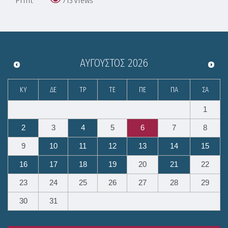
Print
713
Views
ΑΎΓΟΥΣΤΟΣ
2026
ΚΥ
ΔΕ
ΤΡ
ΤΕ
ΠΕ
ΠΑ
ΣΑ
1
2
3
4
5
6
7
8
9
10
11
12
13
14
15
16
17
18
19
20
21
22
23
24
25
26
27
28
29
30
31