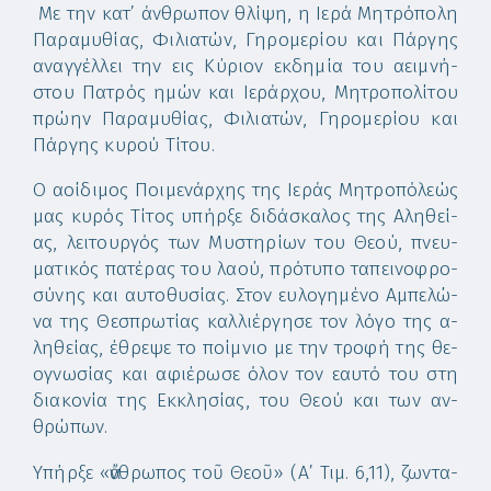
Με την κα­τ’ άν­θρω­πον θλί­ψη, η Ι­ε­ρά Μη­τρό­πο­λη
Πα­ρα­μυ­θί­ας, Φι­λια­τών, Γη­ρο­με­ρί­ου και Πάρ­γης
α­ναγ­γέλ­λει την εις Κύ­ριον εκ­δη­μί­α του α­ει­μνή­
στου Πα­τρός η­μών και Ι­ε­ράρ­χου, Μητροπολίτου
πρώ­ην Πα­ρα­μυ­θί­ας, Φι­λια­τών, Γη­ρο­με­ρί­ου και
Πάρ­γης κυ­ρού Τί­του.
Ο α­οί­δι­μος Ποι­με­νάρ­χης της Ι­ε­ράς Μη­τρο­πό­λε­ώς
μας κυ­ρός Τί­τος υ­πήρ­ξε δι­δά­σκα­λος της Α­λη­θεί­
ας, λει­τουρ­γός των Μυ­στη­ρί­ων του Θε­ού, πνευ­
μα­τι­κός πα­τέ­ρας του λα­ού, πρό­τυ­πο τα­πει­νο­φρο­
σύ­νης και αυ­το­θυ­σί­ας. Στον ευ­λο­γη­μέ­νο Αμ­πε­λώ­
να της Θε­σπρω­τί­ας καλ­λι­έρ­γη­σε τον λό­γο της α­
λη­θεί­ας, έ­θρε­ψε το ποί­μνιο με την τρο­φή της θε­
ο­γνω­σί­ας και α­φι­έ­ρω­σε ό­λον τον ε­αυ­τό του στη
δι­α­κο­νί­α της Εκ­κλη­σί­ας, του Θε­ού και των αν­
θρώ­πων.
Υ­πήρ­ξε «ἄν­θρω­πος τοῦ Θε­οῦ» (Α’ Τιμ. 6,11), ζων­τα­