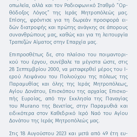
ο­πω­λεί­α, αλ­λά και τον Ρα­δι­ο­φω­νι­κό Σταθ­μό “Ορ­
θό­δο­ξος Λό­γος” της Ι­ε­ράς Μη­τρο­πό­λε­ώς μας.
Επί­σης, φρόν­τι­σε για τη δω­ρε­άν προ­σφο­ρά ει­
δών δι­α­τρο­φής και πρώ­της α­νάγ­κης σε ά­πο­ρους
συ­ναν­θρώ­πους μας, κα­θώς και για τη λει­τουρ­γί­α
Τρα­πε­ζών Αί­μα­τος στην Ε­παρ­χί­α μας.
Ε­πι­προ­σθέ­τως δε, στο πλαί­σιο του ποι­μαν­το­ρι­
κού του έρ­γου, συ­νέ­βα­λε τα μέ­γι­στα ώ­στε, στις
28 Σε­πτεμ­βρί­ου 2000, να με­τα­φερ­θεί μέ­ρος του Ι­
ε­ρού Λει­ψά­νου του Πο­λι­ού­χου της πό­λε­ως της
Πα­ρα­μυ­θί­ας και ό­λης της Ι­ε­ράς Μη­τρο­πό­λε­ως,
Α­γί­ου Δο­νά­του, Ε­πι­σκό­που της αρ­χαί­ας Ε­πι­σκο­
πής Ευ­ροί­ας, α­πό την Εκ­κλη­σί­α της Πα­να­γί­ας
του Murano της Βε­νε­τί­ας, στην Πα­ρα­μυ­θιά και
ει­δι­κό­τε­ρα στον Κα­θε­δρι­κό Ι­ε­ρό Να­ό του Α­γί­ου
Δο­νά­του της Ι­ε­ράς Μη­τρο­πό­λε­ώς μας.
Στις 18 Αυ­γού­στου 2023 και με­τά α­πό 49 έ­τη ευ­