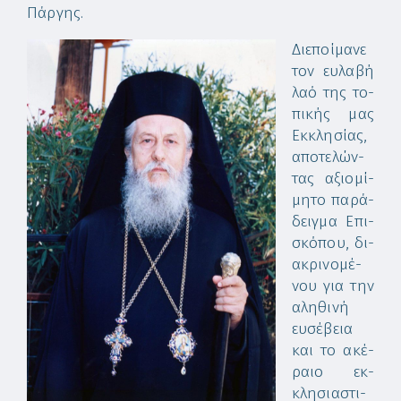
Πάρ­γης.
Δι­ε­ποί­μα­νε
τον ευ­λα­βή
λα­ό της το­
πι­κής μας
Εκ­κλη­σί­ας,
α­πο­τε­λών­
τας α­ξι­ο­μί­
μη­το πα­ρά­
δειγ­μα Ε­πι­
σκό­που, δι­
α­κρι­νο­μέ­
νου για την
α­λη­θι­νή
ευ­σέ­βεια
και το α­κέ­
ραι­ο εκ­
κλη­σι­α­στι­