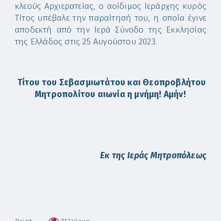
κλε­ούς Αρ­χι­ε­ρα­τεί­ας, ο α­οί­δι­μος Ι­ε­ράρ­χης κυ­ρός
Τί­τος υ­πέ­βα­λε την πα­ραί­τη­σή του, η ο­ποί­α έ­γι­νε
α­πο­δε­κτή α­πό την Ι­ε­ρά Σύ­νο­δο της Εκ­κλη­σί­ας
της Ελ­λά­δος στις 25 Αυ­γού­στου 2023.
Τί­του του Σε­βα­σμι­ω­τά­του και Θε­ο­προ­βλή­του
Μη­τρο­πο­λί­του αι­ω­νί­α η μνή­μη! Α­μήν!
Εκ της Ι­ε­ράς Μη­τρο­πό­λε­ως