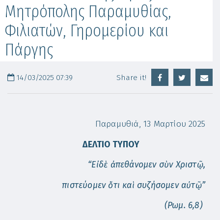
Μητρόπολης Παραμυθίας,
Φιλιατών, Γηρομερίου και
Πάργης
14/03/2025 07:39
Share it!
Πα­ρα­μυ­θι­ά, 13 Μαρ­τί­ου 2025
ΔΕΛΤΙΟ ΤΥΠΟΥ
“Εἰ δὲ ἀπεθάνομεν σὺν Χριστῷ,
πιστεύομεν ὅτι καὶ συζήσομεν αὐτῷ”
(Ρωμ. 6,8)