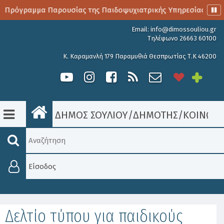
ο Πρόγραμμα Παρουσίας της Παιδοψυχιατρικής Υπηρεσίας
Email:
info@dimossouliou.gr
Τηλέφωνο 26663 60100
Κ. Καραμανλή 179 Παραμυθιά Θεσπρωτίας Τ.Κ 46200
ΔΗΜΟΣ ΣΟΥΛΙΟΥ
/
ΔΗΜΟΤΗΣ
/
ΚΟΙΝΩΝΙ
Είσοδος
Δελτίο τύπου για παιδικούς