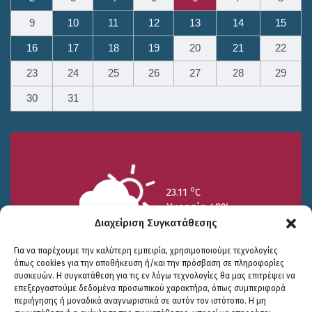
9
10
11
12
13
14
15
16
17
18
19
20
21
22
23
24
25
26
27
28
29
30
31
o
23.11
C
Υγρασία 49%
Διαχείριση Συγκατάθεσης
Για να παρέχουμε την καλύτερη εμπειρία, χρησιμοποιούμε τεχνολογίες
όπως cookies για την αποθήκευση ή/και την πρόσβαση σε πληροφορίες
συσκευών. Η συγκατάθεση για τις εν λόγω τεχνολογίες θα μας επιτρέψει να
επεξεργαστούμε δεδομένα προσωπικού χαρακτήρα, όπως συμπεριφορά
περιήγησης ή μοναδικά αναγνωριστικά σε αυτόν τον ιστότοπο. Η μη
25/7
26/7
27/7