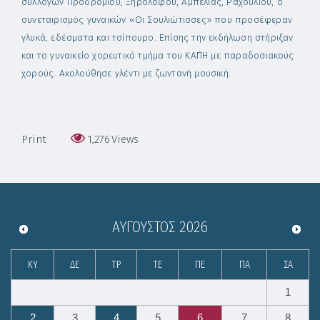
συλλόγων Προδρομίου, Ξηρολόφου, Αμπελιάς, Ραχουλίου, ο
συνεταιρισμός γυναικών «Οι Σουλιώτισσες» που προσέφεραν
γλυκά, εδέσματα και τσίπουρο. Επίσης την εκδήλωση στήριξαν
και το γυναικείο χορευτικό τμήμα του ΚΑΠΗ με παραδοσιακούς
χορούς. Ακολούθησε γλέντι με ζωντανή μουσική.
Print
1,276
Views
ΑΎΓΟΥΣΤΟΣ
2026
ΚΥ
ΔΕ
ΤΡ
ΤΕ
ΠΕ
ΠΑ
ΣΑ
1
2
3
4
5
6
7
8