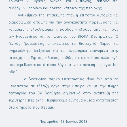
Κοινοτήτων Γκρίκας, Ψάκας και Αμπελιάς, εκπρόσωποι
συλλόγων, φορέων και αρκετοί κάτοικοι της περιοχής.
Αντικείμενο της επίσκεψης ήταν η επιτόπια αυτοψία και
διαμόρφωση άποψης για την αναγκαιότητα παρέμβασης και
κατασκευής ολοκληρωμένης εισόδου – εξόδου από και προς
την Ηγουμενίτσα και τα Ιωάννινα του ΒΙΟΠΑ Θεσπρωτίας. Ο
Γενικός Γραμματέας επισκέφτηκε το Βιοτεχνικό Πάρκο και
ενημερώθηκε διεξοδικά για τα πλημμυρικά φαινόμενα στην
περιοχή της Γκρίκας – Ψάκας, καθώς και στην Κρυσταλλοπηγή,
που οφείλονται κατά κύριο λόγο στην κατασκευή της εγνατίας
οδού.
Το βιοτεχνικό πάρκο Θεσπρωτίας είναι ένα από τα
μεγαλύτερα σε εξέλιξη έργα στην Ήπειρο και με την πλήρη
λειτουργία του θα βοηθήσει σημαντικά στην ανάπτυξη της
ευρύτερης περιοχής. Περιμένουμε σύντομα άμεσα ανταπόκριση
στα αιτήματα που θέσαμε.
Παραμυθιά, 18 Ιουνίου 2013