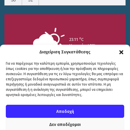
30
31
o
23.11
C
Υγρασία 49%
Διαχείριση Συγκατάθεσης
Για να παρέχουμε την καλύτερη εμπειρία, χρησιμοποιούμε τεχνολογίες
όπως cookies για την αποθήκευση ή/και την πρόσβαση σε πληροφορίες
συσκευών. Η συγκατάθεση για τις εν λόγω τεχνολογίες θα μας επιτρέψει να
επεξεργαστούμε δεδομένα προσωπικού χαρακτήρα, όπως συμπεριφορά
περιήγησης ή μοναδικά αναγνωριστικά σε αυτόν τον ιστότοπο. Η μη
25/7
26/7
27/7
συγκατάθεση ή η ανάκληση της συγκατάθεσης, μπορεί να επηρεάσει
o
o
o
15.73
C
17.99
C
20.94
C
αρνητικά ορισμένες λειτουργίες και δυνατότητες.
WP2Social Auto Publish
Powered By :
XYZScripts.com
Πολιτική Προστασίας
|
Δήλωση Προσβασιμότητας
© COPYRIGHT ΔΗΜΟΣ ΣΟΥΛΙΟΥ 2026
Αποδοχή
WEB DEVELOPMENT BY
ΕΓΚΡΙΤΟΣ GROUP
| GRAPHICS DESIGN BY
CIRCUS DESIGN STUDIO
Δεν αποδέχομαι