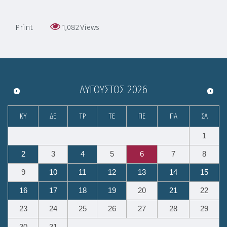
Print
1,082
Views
ΑΎΓΟΥΣΤΟΣ
2026
ΚΥ
ΔΕ
ΤΡ
ΤΕ
ΠΕ
ΠΑ
ΣΑ
1
2
3
4
5
6
7
8
9
10
11
12
13
14
15
16
17
18
19
20
21
22
23
24
25
26
27
28
29