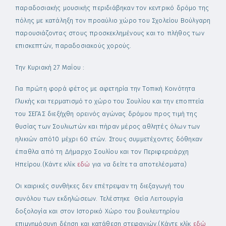
παραδοσιακής μουσικής περιδιάβηκαν τον κεντρικό δρόμο της
πόλης με κατάληξη τον προαύλιο χώρο του Σχολείου Βούλγαρη
παρουσιάζοντας στους προσκεκλημένους και το πλήθος των
επισκεπτών, παραδοσιακούς χορούς.
Την Κυριακή 27 Μαΐου :
Για πρώτη φορά φέτος με αφετηρία την Τοπική Κοινότητα
Γλυκής και τερματισμό το χώρο του Σουλίου και την εποπτεία
του ΣΕΓΑΣ διεξήχθη ορεινός αγώνας δρόμου προς τιμή της
θυσίας των Σουλιωτών και πήραν μέρος αθλητές όλων των
ηλικιών από10 μέχρι 60 ετών. Στους συμμετέχοντες δόθηκαν
έπαθλα από τη Δήμαρχο Σουλίου και τον Περιφερειάρχη
Ηπείρου.(Κάντε κλίκ
εδώ
για να δείτε τα αποτελέσματα)
Οι καιρικές συνθήκες δεν επέτρεψαν τη διεξαγωγή του
συνόλου των εκδηλώσεων. Τελέστηκε Θεία Λειτουργία
δοξολογία και στον Ιστορικό Χώρο του βουλευτηρίου
επιμνημόσυνη δέηση και κατάθεση στεφανιών.(Κάντε κλίκ
εδώ