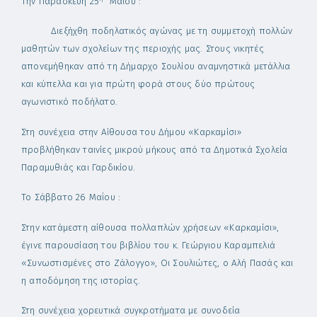
Την Παρασκευή 25
Μαΐου :
Διεξήχθη ποδηλατικός αγώνας με τη συμμετοχή πολλών
μαθητών των σχολείων της περιοχής μας. Στους νικητές
απονεμήθηκαν από τη Δήμαρχο Σουλίου αναμνηστικά μετάλλια
και κύπελλα και για πρώτη φορά στους δύο πρώτους
αγωνιστικό ποδήλατο.
Στη συνέχεια στην Αίθουσα του Δήμου «Καρκαμίσι»
προβλήθηκαν ταινίες μικρού μήκους από τα Δημοτικά Σχολεία
Παραμυθιάς και Γαρδικίου.
Το Σάββατο 26 Μαΐου :
Στην κατάμεστη αίθουσα πολλαπλών χρήσεων «Καρκαμίσι»,
έγινε παρουσίαση του βιβλίου του κ. Γεώργιου Καραμπελιά
«Συνωστισμένες στο Ζάλογγο», Οι Σουλιώτες, ο Αλή Πασάς και
η αποδόμηση της ιστορίας.
Στη συνέχεια χορευτικά συγκροτήματα με συνοδεία