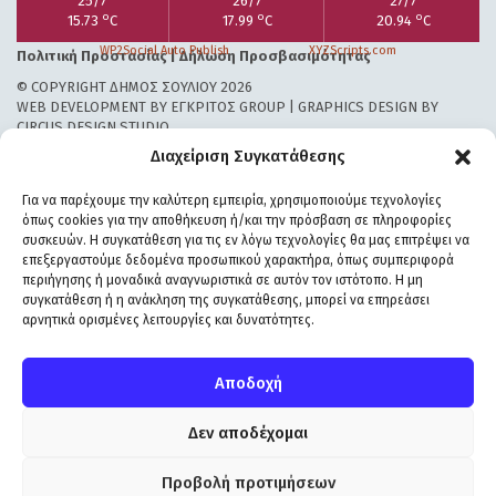
25/7
26/7
27/7
o
o
o
15.73
C
17.99
C
20.94
C
WP2Social Auto Publish
Powered By :
XYZScripts.com
Πολιτική Προστασίας
|
Δήλωση Προσβασιμότητας
© COPYRIGHT ΔΗΜΟΣ ΣΟΥΛΙΟΥ 2026
WEB DEVELOPMENT BY
ΕΓΚΡΙΤΟΣ GROUP
| GRAPHICS DESIGN BY
CIRCUS DESIGN STUDIO
Διαχείριση Συγκατάθεσης
Για να παρέχουμε την καλύτερη εμπειρία, χρησιμοποιούμε τεχνολογίες
όπως cookies για την αποθήκευση ή/και την πρόσβαση σε πληροφορίες
συσκευών. Η συγκατάθεση για τις εν λόγω τεχνολογίες θα μας επιτρέψει να
επεξεργαστούμε δεδομένα προσωπικού χαρακτήρα, όπως συμπεριφορά
περιήγησης ή μοναδικά αναγνωριστικά σε αυτόν τον ιστότοπο. Η μη
συγκατάθεση ή η ανάκληση της συγκατάθεσης, μπορεί να επηρεάσει
αρνητικά ορισμένες λειτουργίες και δυνατότητες.
Αποδοχή
Δεν αποδέχομαι
Προβολή προτιμήσεων