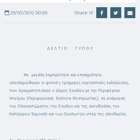
29/05/2012 00:00
Share it!
Δ Ε Λ Τ Ι Ο Τ Υ Π Ο Υ
Με μεγάλη λαμπρότητα και επισημότητα,
ολοκληρώθηκαν οι φετινές τριήμερες εορταστικές εκδηλώσεις,
που πραγματοποίησε ο Δήμος Σουλίου με την Περιφέρεια
Ηπείρου (Περιφερειακή Ενότητα Θεσπρωτίας), σε ανάμνηση
του Ολοκαυτώματος του Σουλίου και της αυτοθυσίας του
Καλόγερου Σαμουήλ και των Σουλιωτών υπέρ της ελευθερίας.
η