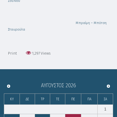
Σουλίου
Μπραΐμη – Μπότση
Σταυρούλα
Print
1,297
Views
ΑΎΓΟΥΣΤΟΣ
2026
ΚΥ
ΔΕ
ΤΡ
ΤΕ
ΠΕ
ΠΑ
ΣΑ
1