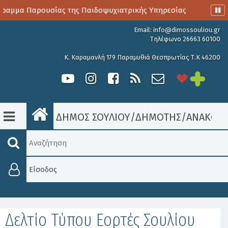
ραμμα Παρουσίας της Παιδοψυχιατρικής Υπηρεσίας
Αιμοδο
Email:
info@dimossouliou.gr
Τηλέφωνο 26663 60100
Κ. Καραμανλή 179 Παραμυθιά Θεσπρωτίας Τ.Κ 46200
ΔΗΜΟΣ ΣΟΥΛΙΟΥ
/
ΔΗΜΟΤΗΣ
/
ΑΝΑΚΟΙΝ
Είσοδος
Δελτίο Τύπου Εορτές Σουλίου