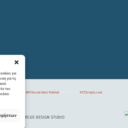
ookies για
ση για τις
ικού
τόν τον
WP2Social Auto Publish
Powered By :
XYZScripts.com
ρεάσει
ιμήσεων
 DESIGN BY
CIRCUS DESIGN STUDIO