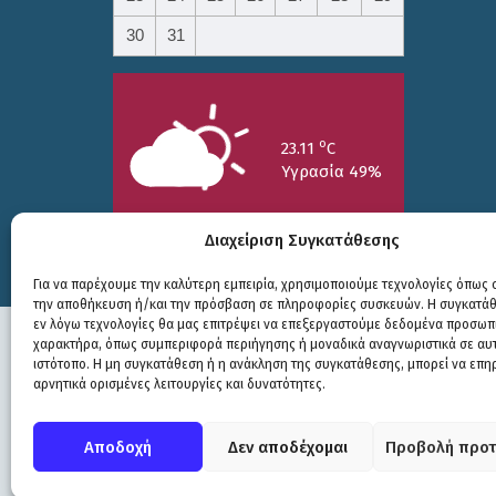
30
31
o
23.11
C
Υγρασία 49%
Διαχείριση Συγκατάθεσης
Για να παρέχουμε την καλύτερη εμπειρία, χρησιμοποιούμε τεχνολογίες όπως c
την αποθήκευση ή/και την πρόσβαση σε πληροφορίες συσκευών. Η συγκατάθε
25/7
26/7
27/7
εν λόγω τεχνολογίες θα μας επιτρέψει να επεξεργαστούμε δεδομένα προσωπ
o
o
o
15.73
C
17.99
C
20.94
C
χαρακτήρα, όπως συμπεριφορά περιήγησης ή μοναδικά αναγνωριστικά σε αυ
ιστότοπο. Η μη συγκατάθεση ή η ανάκληση της συγκατάθεσης, μπορεί να επη
αρνητικά ορισμένες λειτουργίες και δυνατότητες.
Πολιτική Προστασίας
|
Δήλωση Προσβασιμότητας
© COPYRIGHT ΔΗΜΟΣ ΣΟΥΛΙΟΥ 2026
Αποδοχή
Δεν αποδέχομαι
Προβολή προτ
WEB DEVELOPMENT BY
ΕΓΚΡΙΤΟΣ GROUP
| GRAPHICS