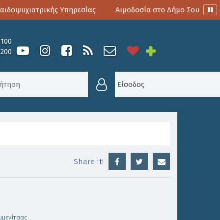
δοψυχιατρικής Υπηρεσίας
Αιμοδοσία στο Δήμο Σουλίου
0100
6200
Είσοδος
Share it!
μενίτσας.