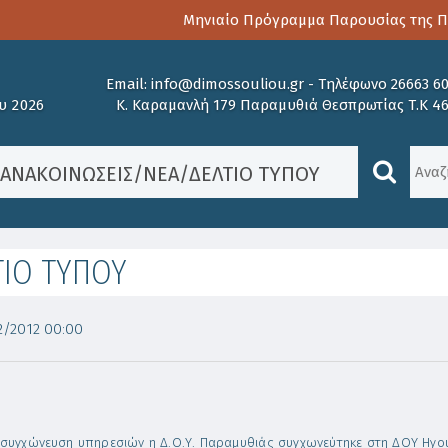
Μηνιαίο Πρόγραμμα Παρουσίας της Παι
Email:
info@dimossouliou.gr
-
Τηλέφωνο 26663 6
υ 2026
Κ. Καραμανλή 179 Παραμυθιά Θεσπρωτίας Τ.Κ 4
/
ΑΝΑΚΟΙΝΏΣΕΙΣ
/
ΝΈΑ
/
ΔΕΛΤΙΟ ΤΥΠΟΥ
ΤΙΟ ΤΥΠΟΥ
/2012 00:00
 συγχώνευση υπηρεσιών η Δ.Ο.Υ. Παραμυθιάς συγχωνεύτηκε στη ΔΟΥ Ηγου