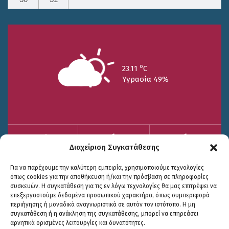
o
23.11
C
Υγρασία 49%
Διαχείριση Συγκατάθεσης
25/7
26/7
27/7
o
o
o
15.73
C
17.99
C
20.94
C
Για να παρέχουμε την καλύτερη εμπειρία, χρησιμοποιούμε τεχνολογίες
WP2Social Auto Publish
Powered By :
XYZScripts.com
όπως cookies για την αποθήκευση ή/και την πρόσβαση σε πληροφορίες
συσκευών. Η συγκατάθεση για τις εν λόγω τεχνολογίες θα μας επιτρέψει να
επεξεργαστούμε δεδομένα προσωπικού χαρακτήρα, όπως συμπεριφορά
περιήγησης ή μοναδικά αναγνωριστικά σε αυτόν τον ιστότοπο. Η μη
συγκατάθεση ή η ανάκληση της συγκατάθεσης, μπορεί να επηρεάσει
αρνητικά ορισμένες λειτουργίες και δυνατότητες.