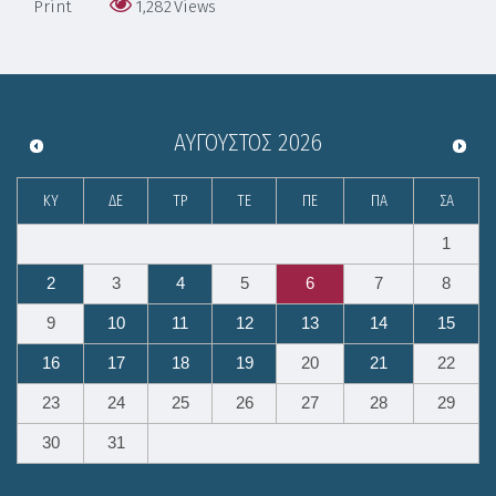
Print
1,282
Views
ΑΎΓΟΥΣΤΟΣ
2026
ΚΥ
ΔΕ
ΤΡ
ΤΕ
ΠΕ
ΠΑ
ΣΑ
1
2
3
4
5
6
7
8
9
10
11
12
13
14
15
16
17
18
19
20
21
22
23
24
25
26
27
28
29
30
31