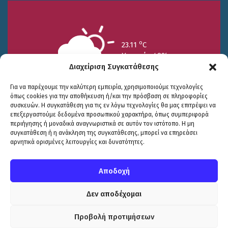
o
23.11
C
Υγρασία 49%
Διαχείριση Συγκατάθεσης
Για να παρέχουμε την καλύτερη εμπειρία, χρησιμοποιούμε τεχνολογίες
όπως cookies για την αποθήκευση ή/και την πρόσβαση σε πληροφορίες
συσκευών. Η συγκατάθεση για τις εν λόγω τεχνολογίες θα μας επιτρέψει να
επεξεργαστούμε δεδομένα προσωπικού χαρακτήρα, όπως συμπεριφορά
περιήγησης ή μοναδικά αναγνωριστικά σε αυτόν τον ιστότοπο. Η μη
25/7
26/7
27/7
συγκατάθεση ή η ανάκληση της συγκατάθεσης, μπορεί να επηρεάσει
o
o
o
15.73
C
17.99
C
20.94
C
αρνητικά ορισμένες λειτουργίες και δυνατότητες.
WP2Social Auto Publish
Powered By :
XYZScripts.com
Πολιτική Προστασίας
|
Δήλωση Προσβασιμότητας
© COPYRIGHT ΔΗΜΟΣ ΣΟΥΛΙΟΥ 2026
Αποδοχή
WEB DEVELOPMENT BY
ΕΓΚΡΙΤΟΣ GROUP
| GRAPHICS DESIGN BY
CIRCUS DESIGN STUDIO
Δεν αποδέχομαι
Προβολή προτιμήσεων