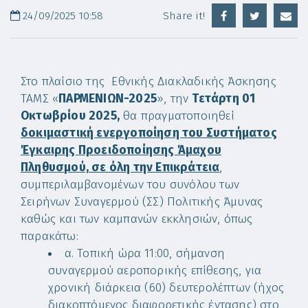
24/09/2025 10:58
Share it!
Στο πλαίσιο της Εθνικής Διακλαδικής Άσκησης
ΤΑΜΣ «
ΠΑΡΜΕΝΙΩΝ-2025
», την
Τετάρτη 01
Οκτωβρίου 2025,
θα πραγματοποιηθεί
δοκιμαστική ενεργοποίηση του Συστήματος
Έγκαιρης Προειδοποίησης Άμαχου
Πληθυσμού, σε όλη την Επικράτεια
,
συμπεριλαμβανομένων του συνόλου των
Σειρήνων Συναγερμού (ΣΣ) Πολιτικής Άμυνας
καθώς και των καμπανών εκκλησιών, όπως
παρακάτω:
α. Τοπική ώρα 11:00, σήμανση
συναγερμού αεροπορικής επίθεσης, για
χρονική διάρκεια (60) δευτερολέπτων (ήχος
διακοπτόμενος διαφορετικής έντασης) στο