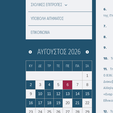
ΣΧΟΛΙΚΕΣ ΕΠΙΤΡΟΠΕΣ
6
της Π
ΥΠΟΒΟΛΗ ΑΙΤΗΜΑΤΟΣ
7.
ΕΠΙΚΟΙΝΩΝΙΑ
8
9
ΑΎΓΟΥΣΤΟΣ
2026
10.
Τ
ΚΥ
ΔΕ
ΤΡ
ΤΕ
ΠΕ
ΠΑ
ΣΑ
11.
Τ
0.836
1
Διακυβ
2
3
4
5
6
7
8
Αλληλ
9
10
11
12
13
14
15
«Εναρ
Εθνικ
16
17
18
19
20
21
22
12.
Τ
23
24
25
26
27
28
29