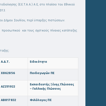
ιοίκησης (Ε.Ε.Τ.Α.Α.) Α.Ε, στο πλαίσιο του Εθνικού
013.
ου Δήμου Σουλίου, περί ύπαρξης πιστώσεων.
προσωπικού και τους σχετικούς πίνακες κατάταξης
ταξης:
Α.Δ.Τ.
Ειδικότητα
Χ862856
Παιδαγωγών ΠΕ
Εκπαιδευτής Ξένης Γλώσσας
ΑΖ251922
– Γαλλικής Γλώσσας
ΑΒ817832
Φιλόλογος ΠΕ