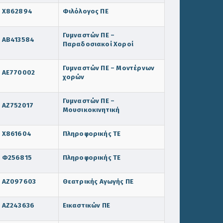
Χ862894
Φιλόλογος ΠΕ
Γυμναστών ΠΕ –
ΑΒ413584
Παραδοσιακοί Χοροί
Γυμναστών ΠΕ – Μοντέρνων
ΑΕ770002
χορών
Γυμναστών ΠΕ –
ΑΖ752017
Μουσικοκινητική
Χ861604
Πληροφορικής ΤΕ
Φ256815
Πληροφορικής ΤΕ
ΑΖ097603
Θεατρικής Αγωγής ΠΕ
ΑΖ243636
Εικαστικών ΠΕ