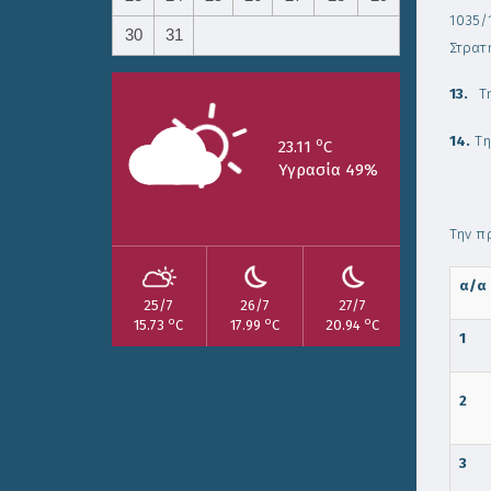
1035/1
30
31
Στρατ
13.
Τ
14.
Τη
o
23.11
C
Υγρασία 49%
Την π
α/α
25/7
26/7
27/7
o
o
o
15.73
C
17.99
C
20.94
C
1
2
3