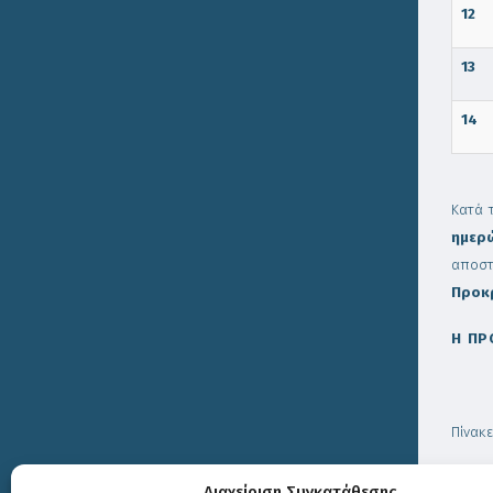
12
13
14
Κατά 
ημερ
αποστ
Προκρ
Η ΠΡ
ΜΠ
Πίνακ
Διαχείριση Συγκατάθεσης