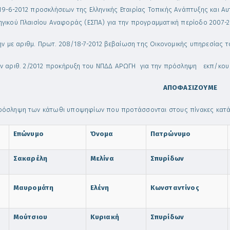
9-6-2012 προσκλήσεων της Ελληνικής Εταιρίας Τοπικής Ανάπτυξης και Αυτοδ
ηγικού Πλαισίου Αναφοράς (ΕΣΠΑ) για την προγραμματική περίοδο 2007-2
ην με αριθμ. Πρωτ. 208/18-7-2012
βεβαίωση της Οικονομικής υπηρεσίας τ
ν αριθ. 2/2012 προκήρυξη του ΝΠΔΔ ΑΡΩΓΗ για την πρόσληψη εκπ/κου 
ΑΠΟΦΑΣΙΖΟΥΜΕ
ρόσληψη των κάτωθι υποψηφίων που προτάσσονται στους πίνακες κατά
Επώνυμο
Όνομα
Πατρώνυμο
Σακαρέλη
Μελίνα
Σπυρίδων
Μαυρομάτη
Ελένη
Κωνσταντίνος
Μούτσιου
Κυριακή
Σπυρίδων