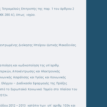
ης Τετραμελούς Επιτροπής της παρ. 1 του άρθρου 2
ΕΚ 280 Α), όπως ισχύει.
οκεντρωμένης Διοίκησης Ηπείρου-Δυτικής Μακεδονίας.
ποποίηση και κωδικοποίηση της υπ΄αριθμ.
ερικών, Αποκέντρωσης και Ηλεκτρονικής
ινωνικής Ασφάλισης και Υγείας και Κοινωνικής
ι Ελέγχου – Διαδικασία Εφαρμογής της Πράξης
από το Ευρωπαϊκό Κοινωνικό Ταμείο στο πλαίσιο του
2013».
όδου 2012 – 2013 κατόπιν των υπ΄ αριθμ. 1034 και