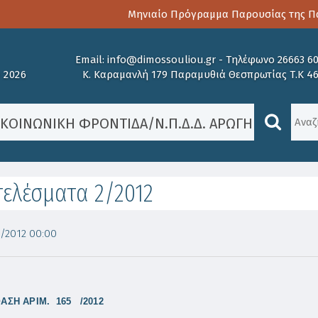
Μηνιαίο Πρόγραμμα Παρουσίας της Παιδο
Email:
info@dimossouliou.gr
-
Τηλέφωνο 26663 6
 2026
Κ. Καραμανλή 179 Παραμυθιά Θεσπρωτίας Τ.Κ 4
/
ΚΟΙΝΩΝΙΚΉ ΦΡΟΝΤΊΔΑ
/
Ν.Π.Δ.Δ. ΑΡΩΓΗ
/
ΑΠΟΤΕΛΈ
ελέσματα 2/2012
/2012 00:00
ΑΣΗ ΑΡΙΜ.
165
/2012