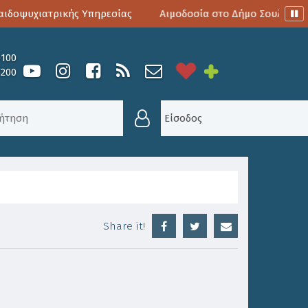
ψυχιατρικής Υπηρεσίας
Αιμοδοσία στο Δήμο Σουλίου
0100
6200
ΣΜΑΤΑ 2/2012
Είσοδος
Share it!