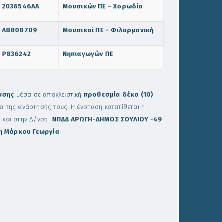
2036546AA
Μουσικών ΠΕ – Χορωδία
ΑΒ808709
Μουσικοί ΠΕ – Φιλαρμονική
Ρ836242
Νηπιαγωγών ΠΕ
ασης
μέσα σε αποκλειστική
προθεσμία
δέκα (10)
ρα της ανάρτησής τους.
Η ένσταση κατατίθεται ή
ν και στην Δ/νση
ΝΠΔΔ ΑΡΩΓΗ-ΔΗΜΟΣ ΣΟΥΛΙΟΥ -49
η Μάρκου Γεωργία