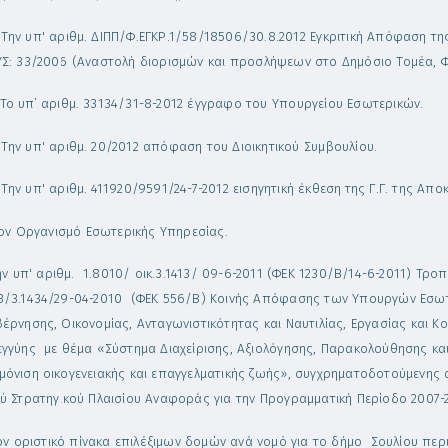
.
Την υπ' αριθμ. ΔΙΠΠ/Φ.ΕΓΚΡ.1/58/18506/30.8.2012 Εγκριτική Απόφαση τ
ΥΣ: 33/2006 (Αναστολή διορισμών και προσλήψεων στο Δημόσιο Τομέα, Φ
Το υπ΄ αριθμ. 33134/31-8-2012 έγγραφο του Υπουργείου Εσωτερικών.
.
Την υπ' αριθμ. 20/2012 απόφαση του Διοικητικού Συμβουλίου.
.
Την υπ' αριθμ.
411920/9591/24-7-2012 εισηγητική έκθεση
της Γ.Γ. της Απ
ον Οργανισμό Εσωτερικής Υπηρεσίας.
ην υπ' αριθμ. 1.8010/ οικ.3.1413/ 09-6-2011 (ΦΕΚ 1230/Β/14-6-2011) Τρο
3/3.1434/29-04-2010 (ΦΕΚ 556/Β) Κοινής Απόφασης των Υπουργών Εσωτ
έρνησης, Οικονομίας, Ανταγωνιστικότητας και Ναυτιλίας, Εργασίας και Κο
εγγύης με θέμα «Σύστημα Διαχείρισης, Αξιολόγησης, Παρακολούθησης κα
μόνιση οικογενειακής και επαγγελματικής ζωής», συγχρηματοδοτούμενης 
ού Στρατηγικού Πλαισίου Αναφοράς για την Προγραμματική Περίοδο 2007-
ον οριστικό πίνακα επιλέξιμων δομών ανά νομό για το δήμο Σουλίου περι