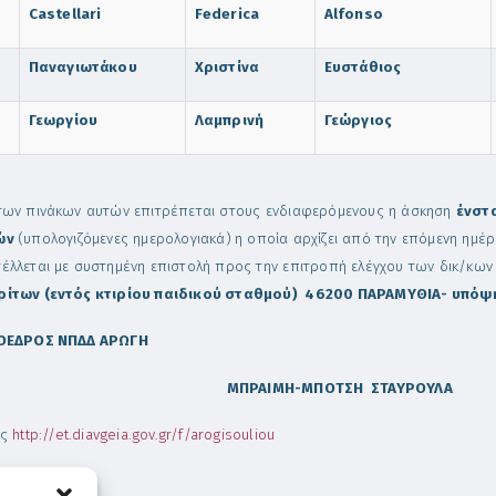
Castellari
Federica
Alfonso
Παναγιωτάκου
Χριστίνα
Ευστάθιος
Γεωργίου
Λαμπρινή
Γεώργιος
των πινάκων αυτών επιτρέπεται στους ενδιαφερόμενους η άσκηση
ένστ
ών
(υπολογιζόμενες ημερολογιακά)
η οποία αρχίζει από την επόμενη ημέ
έλλεται με συστημένη επιστολή προς την επιτροπή ελέγχου των δικ/κω
ίτων (εντός κτιρίου παιδικού σταθμού) 46200 ΠΑΡΑΜΥΘΙΑ- υπόψ
ΟΕΔΡΟΣ ΝΠΔΔ ΑΡΩΓΗ
ΡΑΙΜΗ-ΜΠΟΤΣΗ ΣΤΑΥΡΟΥΛΑ
ες
http://et.diavgeia.gov.gr/f/arogisouliou