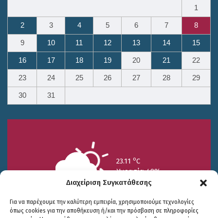
1
2
3
4
5
6
7
8
9
10
11
12
13
14
15
16
17
18
19
20
21
22
23
24
25
26
27
28
29
30
31
o
23.11
C
Υγρασία 49%
Διαχείριση Συγκατάθεσης
Για να παρέχουμε την καλύτερη εμπειρία, χρησιμοποιούμε τεχνολογίες
όπως cookies για την αποθήκευση ή/και την πρόσβαση σε πληροφορίες