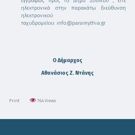
εγγράφως προς το Δήμο Σουλίου , είτε
ηλεκτρονικά στην παρακάτω διεύθυνση
ηλεκτρονικού
ταχυδρομείου: info@paramythia.gr
Ο Δήμαρχος
Αθανάσιος Ζ. Ντάνης
Print
764
Views