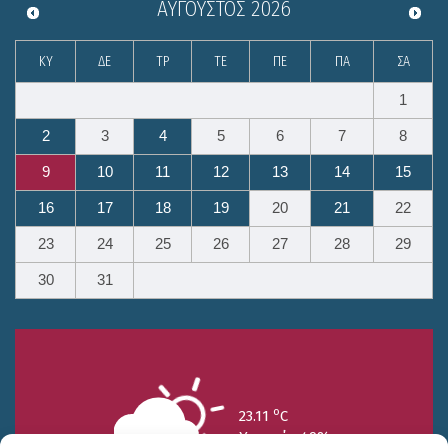
ΑΎΓΟΥΣΤΟΣ
2026
ΚΥ
ΔΕ
ΤΡ
ΤΕ
ΠΕ
ΠΑ
ΣΑ
1
2
3
4
5
6
7
8
9
10
11
12
13
14
15
16
17
18
19
20
21
22
23
24
25
26
27
28
29
30
31
o
23.11
C
Υγρασία 49%