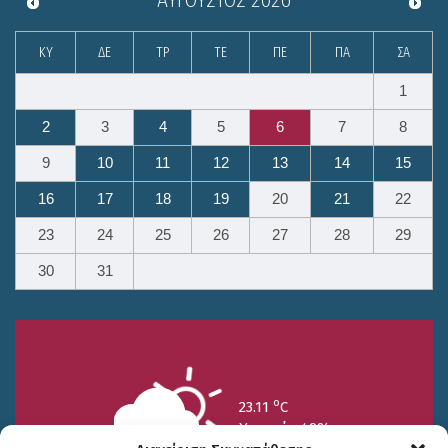
ΚΥ
ΔΕ
ΤΡ
ΤΕ
ΠΕ
ΠΑ
ΣΑ
1
2
3
4
5
6
7
8
9
10
11
12
13
14
15
16
17
18
19
20
21
22
23
24
25
26
27
28
29
30
31
o
23.11
C
Υγρασία 49%