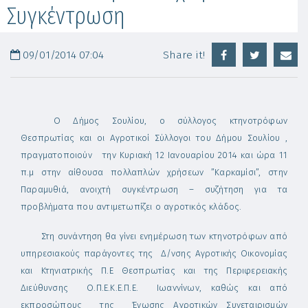
Συγκέντρωση
09/01/2014 07:04
Share it!
Ο
Δήμος Σουλίου, ο σύλλογος κτηνοτρόφων
Θεσπρωτίας και οι Αγροτικοί Σύλλογοι του Δήμου Σουλίου ,
πραγματοποιούν την Κυριακή 12 Ιανουαρίου 2014 και ώρα 11
π.μ στην αίθουσα πολλαπλών χρήσεων ”Καρκαμίσι”, στην
Παραμυθιά, ανοιχτή συγκέντρωση – συζήτηση για τα
προβλήματα που αντιμετωπίζει ο αγροτικός κλάδος.
Στη συνάντηση θα γίνει ενημέρωση των κτηνοτρόφων από
υπηρεσιακούς παράγοντες της Δ/νσης Αγροτικής Οικονομίας
και Κτηνιατρικής Π.Ε Θεσπρωτίας και της Περιφερειακής
Διεύθυνσης Ο.Π.Ε.Κ.Ε.Π.Ε. Ιωαννίνων, καθώς και από
εκπροσώπους της Ένωσης Αγροτικών Συνεταιρισμών