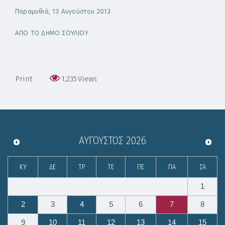
Παραμυθιά, 13 Αυγούστου 2013
ΑΠΟ ΤΟ ΔΗΜΟ ΣΟΥΛΙΟΥ
Print
1,235
Views
ΑΎΓΟΥΣΤΟΣ
2026
ΚΥ
ΔΕ
ΤΡ
ΤΕ
ΠΕ
ΠΑ
ΣΑ
1
2
3
4
5
6
7
8
9
10
11
12
13
14
15