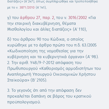
διατάξεις» (Α΄ 247), όπως συμπληρώθηκε και τροποποιήθηκε
με το ν.
3871/2010
(Α΄ 141),
γ) του
άρθρου 27, παρ. 2
, του ν.
3016/2002
«Για
την εταιρική διακυβέρνηση, θέματα
Μισθολογίου και άλλες διατάξεις» (Α΄ 110),
δ) του άρθρου 90 του Κώδικα, ο οποίος
κυρώθηκε με το άρθρο πρώτο του π.δ. 63/2005
«Κωδικοποίηση της νομοθεσίας για την
κυβέρνηση και τα κυβερνητικά όργανα» (Α΄ 98).
2. Την αριθ. Υ48/9-7-2012 απόφαση του
Πρωθυπουργού «Καθορισμός αρμοδιοτήτων του
Αναπληρωτή Υπουργού Οικονομικών Χρήστου
Σταϊκούρα» (Β΄ 2105).
3. Το γεγονός ότι από την απόφαση δεν
προκαλείται δαπάνη σε βάρος του κρατικού
προϋπολογισμού.