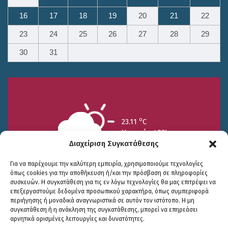
16
17
18
19
20
21
22
23
24
25
26
27
28
29
30
31
o
23.11
C
Υγρασία 49%
Διαχείριση Συγκατάθεσης
Για να παρέχουμε την καλύτερη εμπειρία, χρησιμοποιούμε τεχνολογίες
όπως cookies για την αποθήκευση ή/και την πρόσβαση σε πληροφορίες
συσκευών. Η συγκατάθεση για τις εν λόγω τεχνολογίες θα μας επιτρέψει να
επεξεργαστούμε δεδομένα προσωπικού χαρακτήρα, όπως συμπεριφορά
περιήγησης ή μοναδικά αναγνωριστικά σε αυτόν τον ιστότοπο. Η μη
25/7
26/7
27/7
συγκατάθεση ή η ανάκληση της συγκατάθεσης, μπορεί να επηρεάσει
o
o
o
15.73
C
17.99
C
20.94
C
αρνητικά ορισμένες λειτουργίες και δυνατότητες.
WP2Social Auto Publish
Powered By :
XYZScripts.com